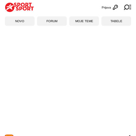
Prijava
Otvori profi
Ot
NOVO
FORUM
MOJE TEME
TABELE