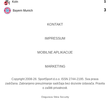
1
Koln
3
Bayern Munich
KONTAKT
IMPRESSUM
MOBILNE APLIKACIJE
MARKETING
Copyright 2008-26. SportSport d.o.o. ISSN 2744-2195. Sva prava
zadržana. Zabranjeno preuzimanje sadržaja bez dozvole izdavača.
Pravila
o zaštiti privatnosti.
Osigurava
Sikra Security