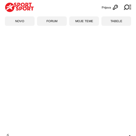
Prijava
Otvori profi
Ot
NOVO
FORUM
MOJE TEME
TABELE