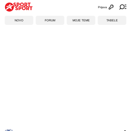
Prijava
Otvori profi
Ot
NOVO
FORUM
MOJE TEME
TABELE