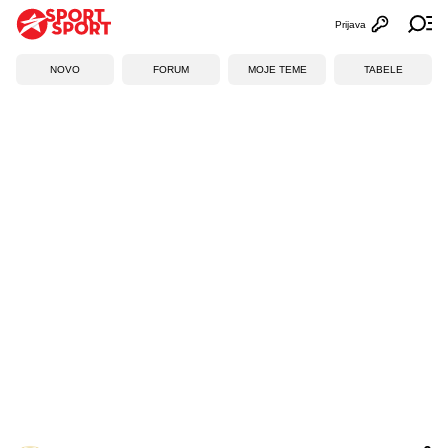
Prijava
Otvori profi
Ot
NOVO
FORUM
MOJE TEME
TABELE