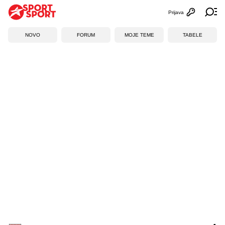
Prijava
Otvori profi
Ot
NOVO
FORUM
MOJE TEME
TABELE