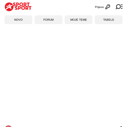
Prijava
Otvori profi
Ot
NOVO
FORUM
MOJE TEME
TABELE