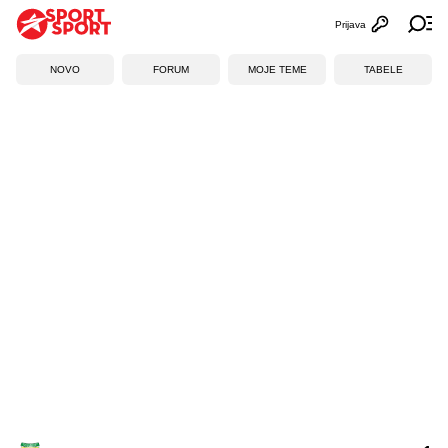
Prijava
Otvori profi
Ot
NOVO
FORUM
MOJE TEME
TABELE