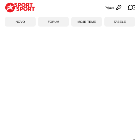
Prijava
Otvori profi
Ot
NOVO
FORUM
MOJE TEME
TABELE