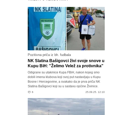
Pozitivna priča iz bh. fudbala
NK Slatina Bašigovci živi svoje snove u
Kupu BiH: "Želimo Velež za protivnika"
Odigrane su utakmice Kupa FBiH, nakon kojeg smo
dobili imena klubova koji svoj put nastavljaju u Kupu
Bosne i Hercegovine, a svakako da je prva priča NK
Slatina Bašigovci koji su u sastavu općine Živinice.
6
25.09.25. 12:10