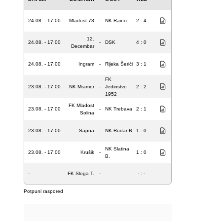
24.08. - 17:00
Mladost 78
-
NK Rainci
2 : 4
12.
24.08. - 17:00
-
DSK
4 : 0
Decembar
24.08. - 17:00
Ingram
-
Rijeka Šerići
3 : 1
FK
23.08. - 17:00
NK Mramor
-
Jedinstvo
2 : 2
1952
FK Mladost
23.08. - 17:00
-
NK Trebava
2 : 1
Solina
23.08. - 17:00
Sapna
-
NK Rudar B.
1 : 0
NK Slatina
23.08. - 17:00
Krušik
-
1 : 0
B.
-
FK Sloga T.
-
- : -
Potpuni raspored