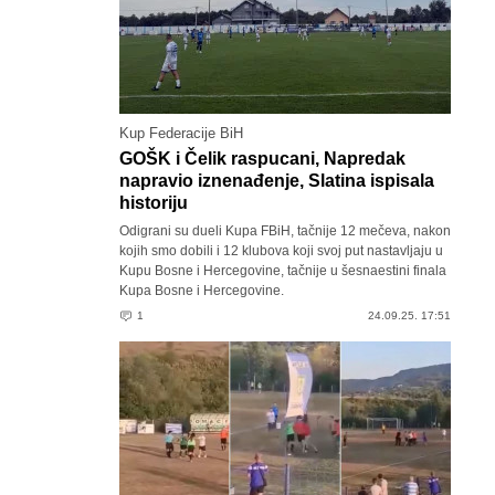
Kup Federacije BiH
GOŠK i Čelik raspucani, Napredak
napravio iznenađenje, Slatina ispisala
historiju
Odigrani su dueli Kupa FBiH, tačnije 12 mečeva, nakon
kojih smo dobili i 12 klubova koji svoj put nastavljaju u
Kupu Bosne i Hercegovine, tačnije u šesnaestini finala
Kupa Bosne i Hercegovine.
1
24.09.25. 17:51