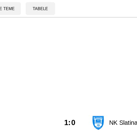
E TEME
TABELE
1
:
0
NK Slatin