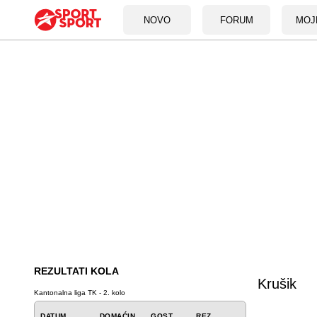
NOVO
FORUM
MOJ
REZULTATI KOLA
Krušik
Kantonalna liga TK - 2. kolo
DATUM
DOMAĆIN
GOST
REZ