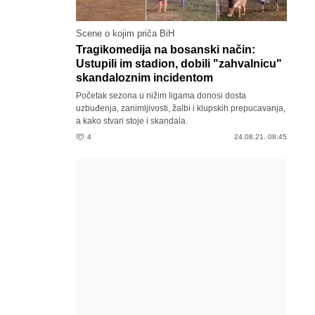
Scene o kojim priča BiH
Tragikomedija na bosanski način:
Ustupili im stadion, dobili "zahvalnicu"
skandaloznim incidentom
Početak sezona u nižim ligama donosi dosta
uzbuđenja, zanimljivosti, žalbi i klupskih prepucavanja,
a kako stvari stoje i skandala.
4
24.08.21. 08:45