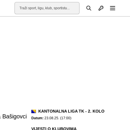
Otvori profil
Pretraga
Otvori
KANTONALNA LIGA TK - 2. KOLO
a Bašigovci
Datum:
23.08.25. (17:00)
VIJESTI O KLUBOVIMA