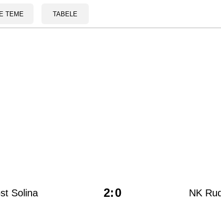
E TEME
TABELE
2
:
0
st Solina
NK Rud