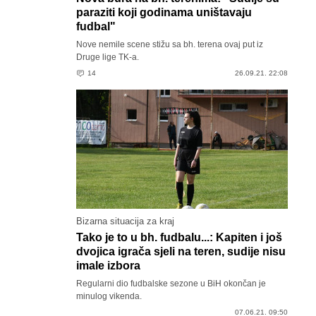
paraziti koji godinama uništavaju
fudbal"
Nove nemile scene stižu sa bh. terena ovaj put iz
Druge lige TK-a.
14
26.09.21. 22:08
Bizarna situacija za kraj
Tako je to u bh. fudbalu...: Kapiten i još
dvojica igrača sjeli na teren, sudije nisu
imale izbora
Regularni dio fudbalske sezone u BiH okončan je
minulog vikenda.
07.06.21. 09:50