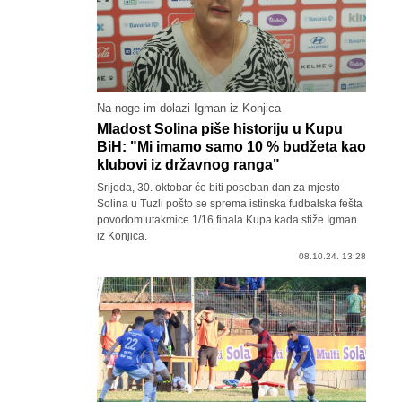
Na noge im dolazi Igman iz Konjica
Mladost Solina piše historiju u Kupu
BiH: "Mi imamo samo 10 % budžeta kao
klubovi iz državnog ranga"
Srijeda, 30. oktobar će biti poseban dan za mjesto
Solina u Tuzli pošto se sprema istinska fudbalska fešta
povodom utakmice 1/16 finala Kupa kada stiže Igman
iz Konjica.
08.10.24. 13:28