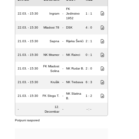
FK
22.03. - 15:30
Ingram
-
Jedinstvo
1 : 1
1952
22.03. - 15:30
Mladost 78
-
DSK
4 : 0
21.03. - 15:30
Sapna
-
Rijeka Šerići
2 : 1
21.03. - 15:30
NK Mramor
-
NK Rainci
0 : 1
FK Mladost
21.03. - 15:30
-
NK Rudar B.
2 : 0
Solina
21.03. - 15:30
Krušik
-
NK Trebava
6 : 3
NK Slatina
21.03. - 15:30
FK Sloga T.
-
1 : 2
B.
12.
-
-
- : -
Decembar
Potpuni raspored