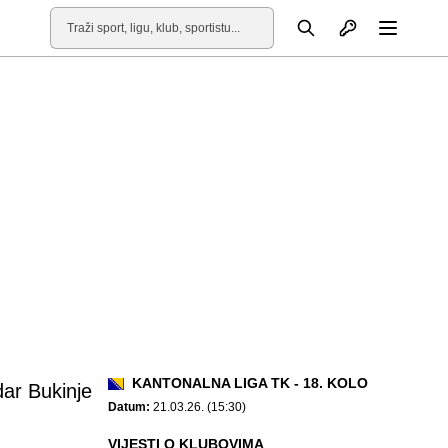
Otvori profil
Pretraga
Otvori
KANTONALNA LIGA TK - 18. KOLO
ar Bukinje
Datum:
21.03.26. (15:30)
VIJESTI O KLUBOVIMA