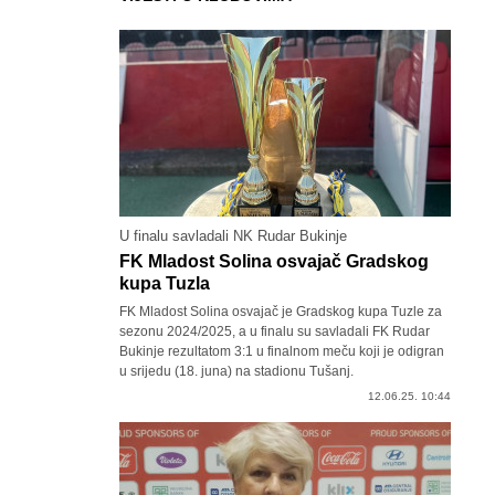
U finalu savladali NK Rudar Bukinje
FK Mladost Solina osvajač Gradskog
kupa Tuzla
FK Mladost Solina osvajač je Gradskog kupa Tuzle za
sezonu 2024/2025, a u finalu su savladali FK Rudar
Bukinje rezultatom 3:1 u finalnom meču koji je odigran
u srijedu (18. juna) na stadionu Tušanj.
12.06.25. 10:44