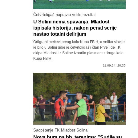
Četvrtoligaš napravio veliki rezultat
U Solini nema spavanja: Mladost
ispisala historiju, nakon penal serije
nastao totalni delirijum
Odigrani mečevi prvog kola Kupa FBiH, a veliko slavlje
je bilo u Solini gdje je četvrtoligaš i član Prve lige TK
ekipa Mladosti iz Soline izborila plasman u drugo kolo
Kupa FBiH.
11.09.24. 20:35
Saopštenje FK Mladost Solina
Nova bura na bh. terenima: "Sudije su