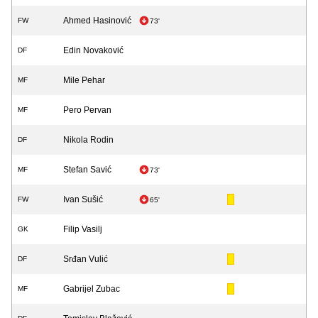
Ahmed Hasinović
FW
73'
Edin Novaković
DF
Mile Pehar
MF
Pero Pervan
MF
Nikola Rodin
DF
Stefan Savić
MF
73'
Ivan Sušić
FW
65'
Filip Vasilj
GK
Srđan Vulić
DF
Gabrijel Zubac
MF