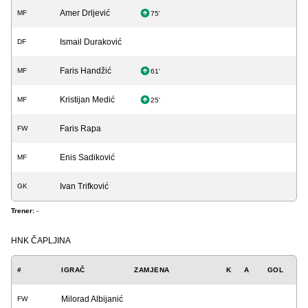
Amer Drljević
MF
75'
Ismail Duraković
DF
Faris Handžić
MF
61'
Kristijan Medić
MF
25'
Faris Rapa
FW
Enis Sadiković
MF
Ivan Trifković
GK
Trener:
-
HNK ČAPLJINA
#
IGRAČ
ZAMJENA
K
A
GOL
Milorad Albijanić
FW