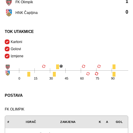
1
FK Olimpik
0
HNK Čapljina
TOK UTAKMICE
Kartoni
Golovi
Izmjene
0
15
30
45
60
75
90
POSTAVA
FK OLIMPIK
#
IGRAČ
ZAMJENA
K
A
GOL