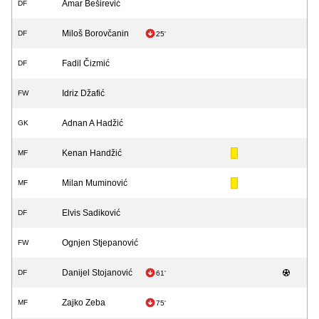
Amar Beširević
DF
Miloš Borovčanin
DF
25'
Fadil Čizmić
DF
Idriz Džafić
FW
Adnan A Hadžić
GK
Kenan Handžić
MF
Milan Muminović
MF
Elvis Sadiković
DF
Ognjen Stjepanović
FW
Danijel Stojanović
DF
61'
Zajko Zeba
MF
75'