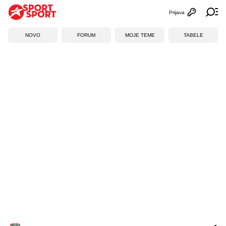
Prijava
Otvori profi
Ot
NOVO
FORUM
MOJE TEME
TABELE