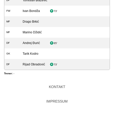
Tomislav Blažević
DF
Ivan Bondža
FW
73'
Drago Brkić
MF
Marino Džidić
MF
Andrej Đurić
DF
65'
Tarik Kodro
GK
Rijad Obradović
DF
73'
Trener:
-
KONTAKT
IMPRESSUM