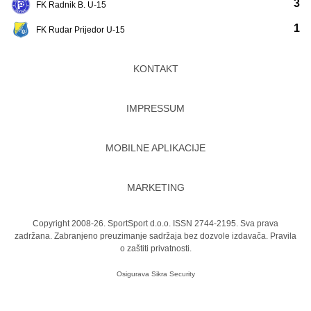
3
FK Radnik B. U-15
1
FK Rudar Prijedor U-15
KONTAKT
IMPRESSUM
MOBILNE APLIKACIJE
MARKETING
Copyright 2008-26. SportSport d.o.o. ISSN 2744-2195. Sva prava
zadržana. Zabranjeno preuzimanje sadržaja bez dozvole izdavača.
Pravila
o zaštiti privatnosti.
Osigurava
Sikra Security