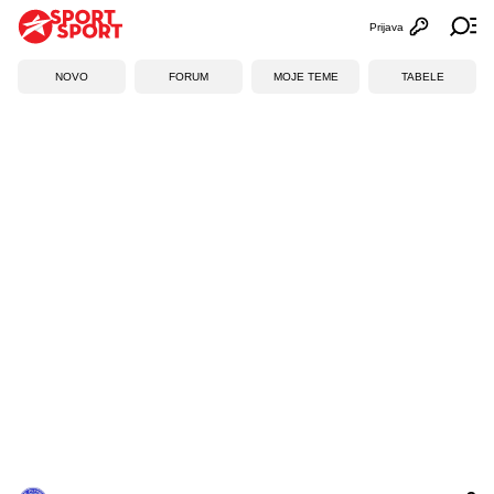
Prijava
Otvori profi
Ot
NOVO
FORUM
MOJE TEME
TABELE