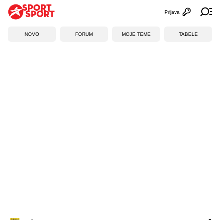
Prijava
Otvori profi
Ot
NOVO
FORUM
MOJE TEME
TABELE