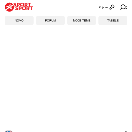
Prijava
Otvori profi
Ot
NOVO
FORUM
MOJE TEME
TABELE