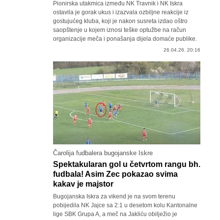
Pionirska utakmica između NK Travnik i NK Iskra
ostavila je gorak ukus i izazvala ozbiljne reakcije iz
gostujućeg kluba, koji je nakon susreta izdao oštro
saopštenje u kojem iznosi teške optužbe na račun
organizacije meča i ponašanja dijela domaće publike.
26.04.26. 20:16
Čarolija fudbalera bugojanske Iskre
Spektakularan gol u četvrtom rangu bh.
fudbala! Asim Zec pokazao svima
kakav je majstor
Bugojanska Iskra za vikend je na svom terenu
pobijedila NK Jajce sa 2:1 u desetom kolu Kantonalne
lige SBK Grupa A, a meč na Jakliću obilježio je