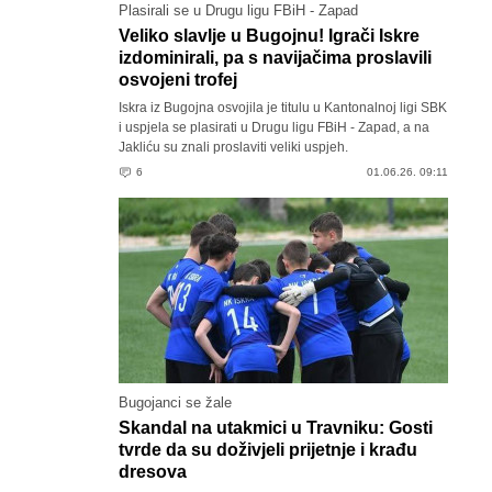
Plasirali se u Drugu ligu FBiH - Zapad
Veliko slavlje u Bugojnu! Igrači Iskre
izdominirali, pa s navijačima proslavili
osvojeni trofej
Iskra iz Bugojna osvojila je titulu u Kantonalnoj ligi SBK
i uspjela se plasirati u Drugu ligu FBiH - Zapad, a na
Jakliću su znali proslaviti veliki uspjeh.
6
01.06.26. 09:11
Bugojanci se žale
Skandal na utakmici u Travniku: Gosti
tvrde da su doživjeli prijetnje i krađu
dresova