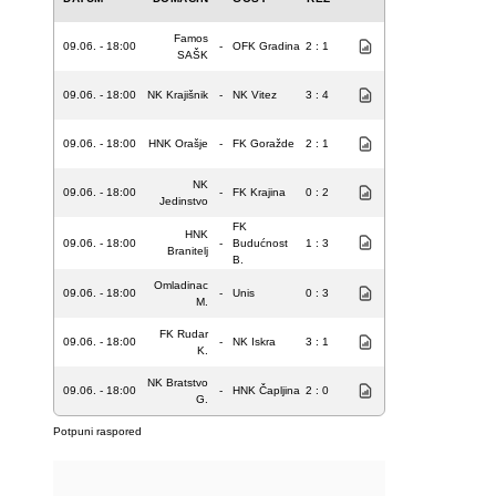
Famos
09.06. - 18:00
-
OFK Gradina
2 : 1
SAŠK
09.06. - 18:00
NK Krajišnik
-
NK Vitez
3 : 4
09.06. - 18:00
HNK Orašje
-
FK Goražde
2 : 1
NK
09.06. - 18:00
-
FK Krajina
0 : 2
Jedinstvo
FK
HNK
09.06. - 18:00
-
Budućnost
1 : 3
Branitelj
B.
Omladinac
09.06. - 18:00
-
Unis
0 : 3
M.
FK Rudar
09.06. - 18:00
-
NK Iskra
3 : 1
K.
NK Bratstvo
09.06. - 18:00
-
HNK Čapljina
2 : 0
G.
Potpuni raspored