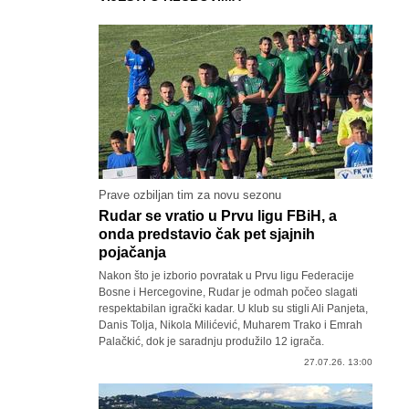
Prave ozbiljan tim za novu sezonu
Rudar se vratio u Prvu ligu FBiH, a
onda predstavio čak pet sjajnih
pojačanja
Nakon što je izborio povratak u Prvu ligu Federacije
Bosne i Hercegovine, Rudar je odmah počeo slagati
respektabilan igrački kadar. U klub su stigli Ali Panjeta,
Danis Tolja, Nikola Milićević, Muharem Trako i Emrah
Palačkić, dok je saradnju produžilo 12 igrača.
27.07.26. 13:00