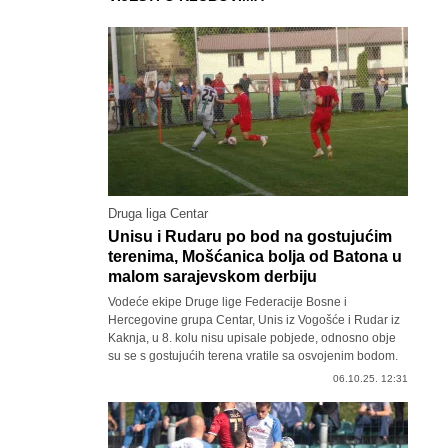
Druga liga Centar
Unisu i Rudaru po bod na gostujućim
terenima, Mošćanica bolja od Batona u
malom sarajevskom derbiju
Vodeće ekipe Druge lige Federacije Bosne i
Hercegovine grupa Centar, Unis iz Vogošće i Rudar iz
Kaknja, u 8. kolu nisu upisale pobjede, odnosno obje
su se s gostujućih terena vratile sa osvojenim bodom.
06.10.25. 12:31