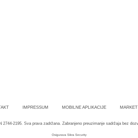
TAKT
IMPRESSUM
MOBILNE APLIKACIJE
MARKET
SN 2744-2195. Sva prava zadržana. Zabranjeno preuzimanje sadržaja bez doz
Osigurava
Sikra Security