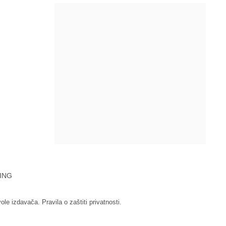
ING
vole izdavača.
Pravila o zaštiti privatnosti.