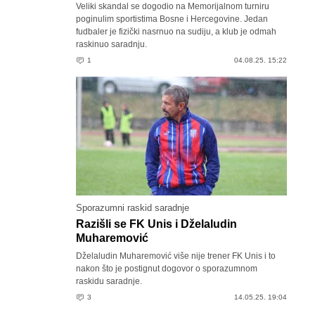
Veliki skandal se dogodio na Memorijalnom turniru
poginulim sportistima Bosne i Hercegovine. Jedan
fudbaler je fizički nasrnuo na sudiju, a klub je odmah
raskinuo saradnju.
1
04.08.25. 15:22
Sporazumni raskid saradnje
Razišli se FK Unis i Dželaludin
Muharemović
Dželaludin Muharemović više nije trener FK Unis i to
nakon što je postignut dogovor o sporazumnom
raskidu saradnje.
3
14.05.25. 19:04