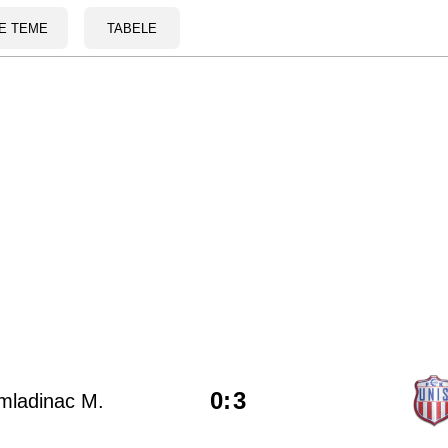
E TEME
TABELE
0
:
3
mladinac M.