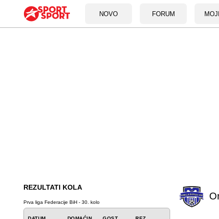
NOVO
FORUM
MOJ
REZULTATI KOLA
O
Prva liga Federacije BiH - 30. kolo
DATUM
DOMAĆIN
GOST
REZ