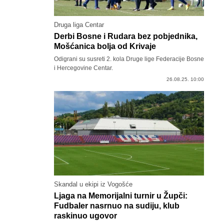
Druga liga Centar
Derbi Bosne i Rudara bez pobjednika,
Mošćanica bolja od Krivaje
Odigrani su susreti 2. kola Druge lige Federacije Bosne
i Hercegovine Centar.
26.08.25. 10:00
Skandal u ekipi iz Vogošće
Ljaga na Memorijalni turnir u Župči:
Fudbaler nasrnuo na sudiju, klub
raskinuo ugovor