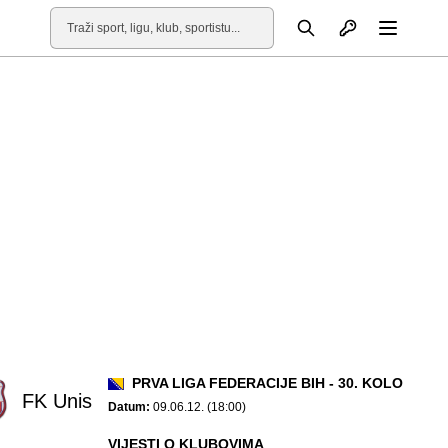
Otvori profil
Pretraga
Otvori
PRVA LIGA FEDERACIJE BIH - 30. KOLO
FK Unis
Datum:
09.06.12. (18:00)
VIJESTI O KLUBOVIMA