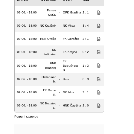
Famos
09.06. - 18:00
-
OFK Gradina
2 : 1
SAŠK
09.06. - 18:00
NK Krajišnik
-
NK Vitez
3 : 4
09.06. - 18:00
HNK Orašje
-
FK Goražde
2 : 1
NK
09.06. - 18:00
-
FK Krajina
0 : 2
Jedinstvo
FK
HNK
09.06. - 18:00
-
Budućnost
1 : 3
Branitelj
B.
Omladinac
09.06. - 18:00
-
Unis
0 : 3
M.
FK Rudar
09.06. - 18:00
-
NK Iskra
3 : 1
K.
NK Bratstvo
09.06. - 18:00
-
HNK Čapljina
2 : 0
G.
Potpuni raspored