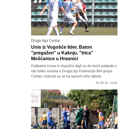
Druga liga Centar
Unis iz Vogošće lider, Baton
"pregažen" u Kaknju, "trica"
Mošćanice u Hrasnici
Fudbaleri Unisa iz Vogošće stigli su do treće pobjede u
isto toliko susreta u Drugoj ligi Federacije BiH grupa
Centar i izdvojili su se na samom vrhu tabele.
01.09.25. 12:42