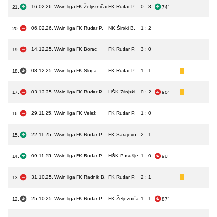
16.02.26.
Wwin liga
FK Željezničar
FK Rudar P.
0 : 3
21.
74'
06.02.26.
Wwin liga
FK Rudar P.
NK Široki B.
1 : 2
20.
14.12.25.
Wwin liga
FK Borac
FK Rudar P.
3 : 0
19.
08.12.25.
Wwin liga
FK Sloga
FK Rudar P.
1 : 1
18.
03.12.25.
Wwin liga
FK Rudar P.
HŠK Zrinjski
0 : 2
17.
80'
29.11.25.
Wwin liga
FK Velež
FK Rudar P.
1 : 0
16.
22.11.25.
Wwin liga
FK Rudar P.
FK Sarajevo
2 : 1
15.
09.11.25.
Wwin liga
FK Rudar P.
HŠK Posušje
1 : 0
14.
90'
31.10.25.
Wwin liga
FK Radnik B.
FK Rudar P.
2 : 1
13.
25.10.25.
Wwin liga
FK Rudar P.
FK Željezničar
1 : 1
12.
87'