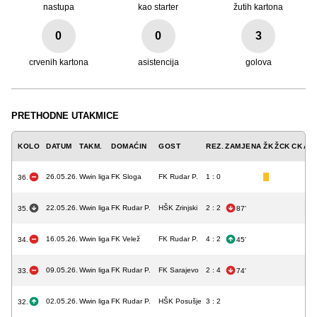
nastupa
kao starter
žutih kartona
0
0
3
crvenih kartona
asistencija
golova
PRETHODNE UTAKMICE
KOLO
DATUM
TAKM.
DOMAĆIN
GOST
REZ.
ZAMJENA
ŽK
ŽCK
CK
A
G
26.05.26.
Wwin liga
FK Sloga
FK Rudar P.
1 : 0
36.
22.05.26.
Wwin liga
FK Rudar P.
HŠK Zrinjski
2 : 2
35.
87'
16.05.26.
Wwin liga
FK Velež
FK Rudar P.
4 : 2
34.
45'
09.05.26.
Wwin liga
FK Rudar P.
FK Sarajevo
2 : 4
33.
74'
02.05.26.
Wwin liga
FK Rudar P.
HŠK Posušje
3 : 2
32.