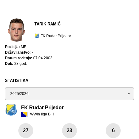
TARIK RAMIĆ
FK Rudar Prijedor
Pozicija:
MF
Državljanstvo:
-
Datum rođenja:
07.04.2003.
Dob:
23 god.
STATISTIKA
Sezona
FK Rudar Prijedor
WWin liga BiH
27
23
6