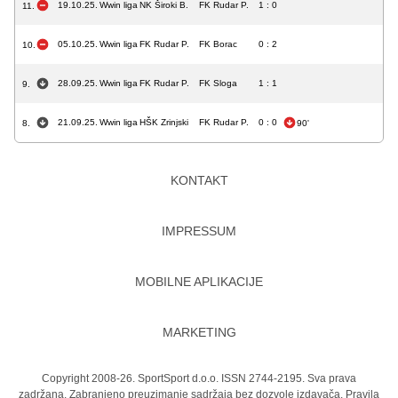
19.10.25.
Wwin liga
NK Široki B.
FK Rudar P.
1 : 0
11.
05.10.25.
Wwin liga
FK Rudar P.
FK Borac
0 : 2
10.
28.09.25.
Wwin liga
FK Rudar P.
FK Sloga
1 : 1
9.
21.09.25.
Wwin liga
HŠK Zrinjski
FK Rudar P.
0 : 0
8.
90'
KONTAKT
IMPRESSUM
MOBILNE APLIKACIJE
MARKETING
Copyright 2008-26. SportSport d.o.o. ISSN 2744-2195. Sva prava
zadržana. Zabranjeno preuzimanje sadržaja bez dozvole izdavača.
Pravila