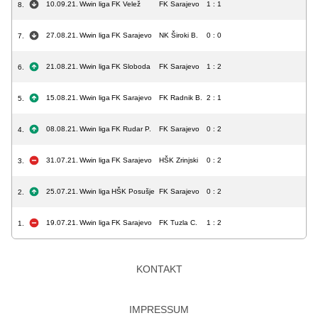
10.09.21.
Wwin liga
FK Velež
FK Sarajevo
1 : 1
8.
27.08.21.
Wwin liga
FK Sarajevo
NK Široki B.
0 : 0
7.
21.08.21.
Wwin liga
FK Sloboda
FK Sarajevo
1 : 2
6.
15.08.21.
Wwin liga
FK Sarajevo
FK Radnik B.
2 : 1
5.
08.08.21.
Wwin liga
FK Rudar P.
FK Sarajevo
0 : 2
4.
31.07.21.
Wwin liga
FK Sarajevo
HŠK Zrinjski
0 : 2
3.
25.07.21.
Wwin liga
HŠK Posušje
FK Sarajevo
0 : 2
2.
19.07.21.
Wwin liga
FK Sarajevo
FK Tuzla C.
1 : 2
1.
KONTAKT
IMPRESSUM