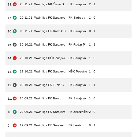
28.11.21.
Wwin liga
NK Široki B.
FK Sarajevo
2 : 1
18.
20.11.21.
Wwin liga
FK Sarajevo
FK Sloboda
1 : 0
17.
06.11.21.
Wwin liga
FK Radnik B.
FK Sarajevo
0 : 1
16.
30.10.21.
Wwin liga
FK Sarajevo
FK Rudar P.
1 : 1
15.
23.10.21.
Wwin liga
HŠK Zrinjski
FK Sarajevo
1 : 0
14.
17.10.21.
Wwin liga
FK Sarajevo
HŠK Posušje
1 : 0
13.
03.10.21.
Wwin liga
FK Tuzla C.
FK Sarajevo
1 : 1
12.
25.09.21.
Wwin liga
FK Borac
FK Sarajevo
1 : 0
11.
22.09.21.
Wwin liga
FK Sarajevo
FK Željezničar
2 : 0
10.
17.09.21.
Wwin liga
FK Sarajevo
FK Leotar
0 : 1
9.