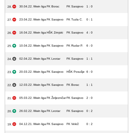
30.04.22.
Wwin liga
FK Borac
FK Sarajevo
1 : 0
28.
23.04.22.
Wwin liga
FK Sarajevo
FK Tuzla C.
0 : 1
27.
16.04.22.
Wwin liga
HŠK Zrinjski
FK Sarajevo
4 : 0
26.
10.04.22.
Wwin liga
FK Sarajevo
FK Rudar P.
6 : 0
25.
02.04.22.
Wwin liga
FK Leotar
FK Sarajevo
1 : 1
24.
20.03.22.
Wwin liga
FK Sarajevo
HŠK Posušje
6 : 0
23.
12.03.22.
Wwin liga
FK Sarajevo
FK Borac
1 : 1
22.
05.03.22.
Wwin liga
FK Željezničar
FK Sarajevo
2 : 0
21.
26.02.22.
Wwin liga
FK Leotar
FK Sarajevo
0 : 2
20.
04.12.21.
Wwin liga
FK Sarajevo
FK Velež
0 : 2
19.