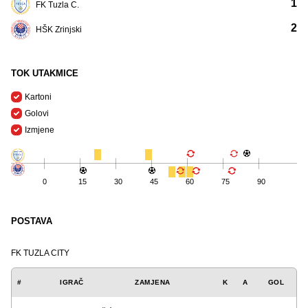
1
FK Tuzla C.
2
HŠK Zrinjski
TOK UTAKMICE
Kartoni
Golovi
Izmjene
0
15
30
45
60
75
90
POSTAVA
FK TUZLA CITY
#
IGRAČ
ZAMJENA
K
A
GOL