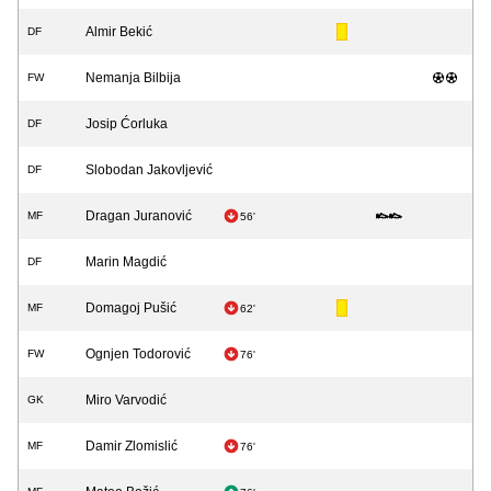
Almir Bekić
DF
Nemanja Bilbija
FW
Josip Ćorluka
DF
Slobodan Jakovljević
DF
Dragan Juranović
MF
56'
Marin Magdić
DF
Domagoj Pušić
MF
62'
Ognjen Todorović
FW
76'
Miro Varvodić
GK
Damir Zlomislić
MF
76'