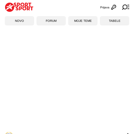
Prijava
Otvori profi
Ot
NOVO
FORUM
MOJE TEME
TABELE