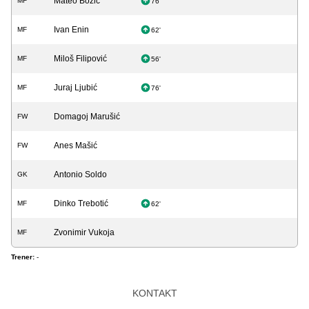
Mateo Božić
MF
76'
Ivan Enin
MF
62'
Miloš Filipović
MF
56'
Juraj Ljubić
MF
76'
Domagoj Marušić
FW
Anes Mašić
FW
Antonio Soldo
GK
Dinko Trebotić
MF
62'
Zvonimir Vukoja
MF
Trener:
-
KONTAKT