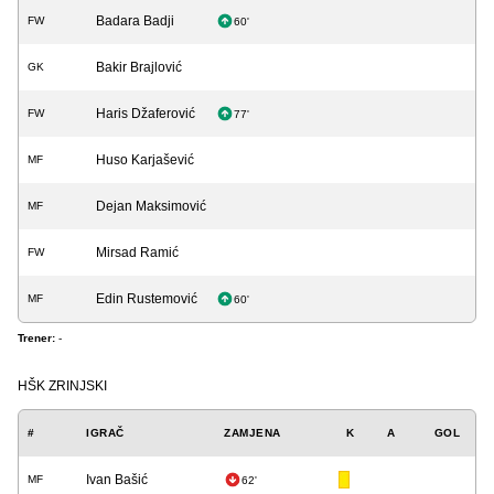
Badara Badji
FW
60'
Bakir Brajlović
GK
Haris Džaferović
FW
77'
Huso Karjašević
MF
Dejan Maksimović
MF
Mirsad Ramić
FW
Edin Rustemović
MF
60'
Trener:
-
HŠK ZRINJSKI
#
IGRAČ
ZAMJENA
K
A
GOL
Ivan Bašić
MF
62'