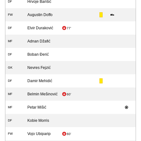
Hrvoje Barišić
DF
Augustin Doffo
FW
Elvir Duraković
DF
77'
Adnan Džafić
MF
Boban Đerić
DF
Nevres Fejzić
GK
Damir Mehidić
DF
Belmin Mešinović
MF
60'
Petar Mišić
MF
Kobie Morris
DF
Vojo Ubiparip
FW
60'