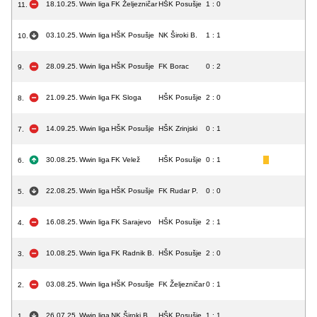
18.10.25.
Wwin liga
FK Željezničar
HŠK Posušje
1 : 0
11.
03.10.25.
Wwin liga
HŠK Posušje
NK Široki B.
1 : 1
10.
28.09.25.
Wwin liga
HŠK Posušje
FK Borac
0 : 2
9.
21.09.25.
Wwin liga
FK Sloga
HŠK Posušje
2 : 0
8.
14.09.25.
Wwin liga
HŠK Posušje
HŠK Zrinjski
0 : 1
7.
30.08.25.
Wwin liga
FK Velež
HŠK Posušje
0 : 1
6.
22.08.25.
Wwin liga
HŠK Posušje
FK Rudar P.
0 : 0
5.
16.08.25.
Wwin liga
FK Sarajevo
HŠK Posušje
2 : 1
4.
10.08.25.
Wwin liga
FK Radnik B.
HŠK Posušje
2 : 0
3.
03.08.25.
Wwin liga
HŠK Posušje
FK Željezničar
0 : 1
2.
26.07.25.
Wwin liga
NK Široki B.
HŠK Posušje
1 : 1
1.