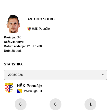
ANTONIO SOLDO
HŠK Posušje
Pozicija:
GK
Državljanstvo:
-
Datum rođenja:
12.01.1988.
Dob:
38 god.
STATISTIKA
Sezona
HŠK Posušje
WWin liga BiH
8
8
1