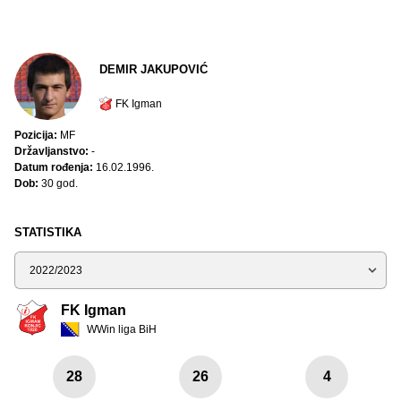
DEMIR JAKUPOVIĆ
FK Igman
Pozicija:
MF
Državljanstvo:
-
Datum rođenja:
16.02.1996.
Dob:
30 god.
STATISTIKA
Sezona
FK Igman
WWin liga BiH
28
26
4