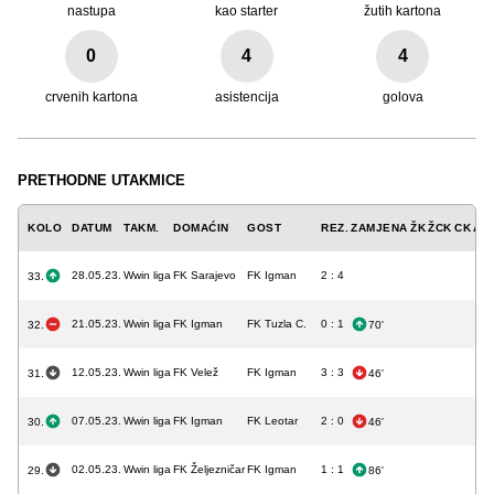
nastupa
kao starter
žutih kartona
0
4
4
crvenih kartona
asistencija
golova
PRETHODNE UTAKMICE
KOLO
DATUM
TAKM.
DOMAĆIN
GOST
REZ.
ZAMJENA
ŽK
ŽCK
CK
A
28.05.23.
Wwin liga
FK Sarajevo
FK Igman
2 : 4
33.
21.05.23.
Wwin liga
FK Igman
FK Tuzla C.
0 : 1
32.
70'
12.05.23.
Wwin liga
FK Velež
FK Igman
3 : 3
31.
46'
07.05.23.
Wwin liga
FK Igman
FK Leotar
2 : 0
30.
46'
02.05.23.
Wwin liga
FK Željezničar
FK Igman
1 : 1
29.
86'