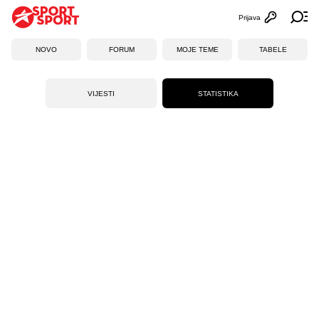
Prijava
Otvori profi
Ot
NOVO
FORUM
MOJE TEME
TABELE
VIJESTI
STATISTIKA