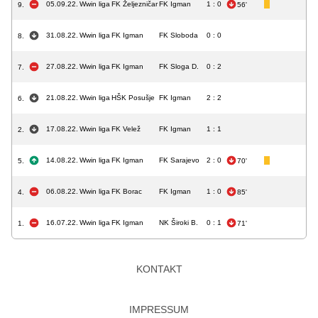
05.09.22.
Wwin liga
FK Željezničar
FK Igman
1 : 0
9.
56'
31.08.22.
Wwin liga
FK Igman
FK Sloboda
0 : 0
8.
27.08.22.
Wwin liga
FK Igman
FK Sloga D.
0 : 2
7.
21.08.22.
Wwin liga
HŠK Posušje
FK Igman
2 : 2
6.
17.08.22.
Wwin liga
FK Velež
FK Igman
1 : 1
2.
14.08.22.
Wwin liga
FK Igman
FK Sarajevo
2 : 0
5.
70'
06.08.22.
Wwin liga
FK Borac
FK Igman
1 : 0
4.
85'
16.07.22.
Wwin liga
FK Igman
NK Široki B.
0 : 1
1.
71'
KONTAKT
IMPRESSUM