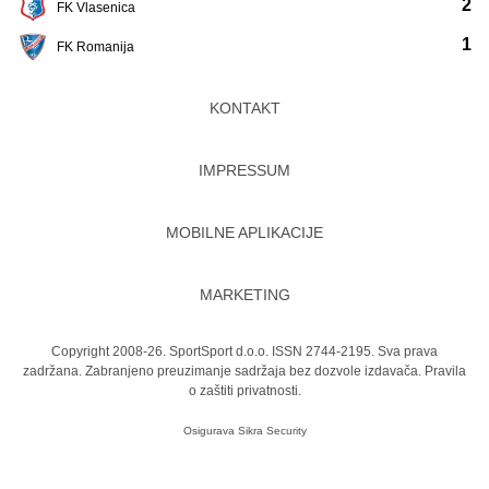
2
FK Vlasenica
1
FK Romanija
KONTAKT
IMPRESSUM
MOBILNE APLIKACIJE
MARKETING
Copyright 2008-26. SportSport d.o.o. ISSN 2744-2195. Sva prava
zadržana. Zabranjeno preuzimanje sadržaja bez dozvole izdavača.
Pravila
o zaštiti privatnosti.
Osigurava
Sikra Security