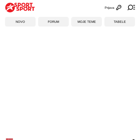
Prijava
Otvori profi
Ot
NOVO
FORUM
MOJE TEME
TABELE