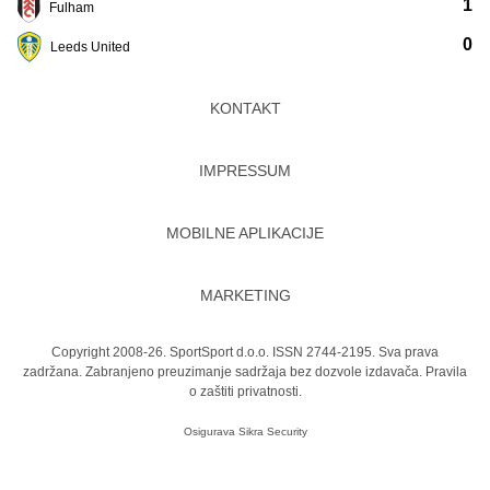
1
Fulham
0
Leeds United
KONTAKT
IMPRESSUM
MOBILNE APLIKACIJE
MARKETING
Copyright 2008-26. SportSport d.o.o. ISSN 2744-2195. Sva prava
zadržana. Zabranjeno preuzimanje sadržaja bez dozvole izdavača.
Pravila
o zaštiti privatnosti.
Osigurava
Sikra Security