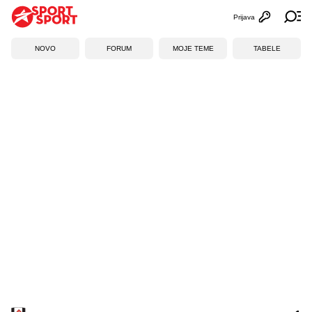
Prijava
Otvori profi
Ot
NOVO
FORUM
MOJE TEME
TABELE