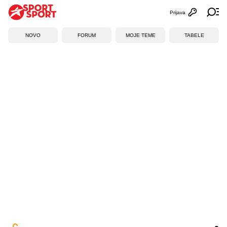
Prijava
Otvori profi
Ot
NOVO
FORUM
MOJE TEME
TABELE