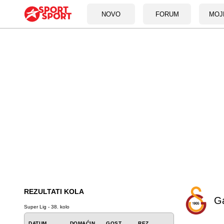
NOVO
FORUM
MOJ
REZULTATI KOLA
Ga
Super Lig - 38. kolo
DATUM
DOMAĆIN
GOST
REZ