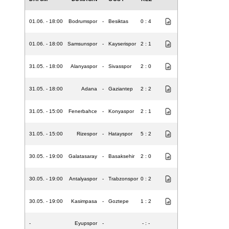
01.06. - 18:00
Bodrumspor
-
Besiktas
0 : 4
01.06. - 18:00
Samsunspor
-
Kayserispor
2 : 1
31.05. - 18:00
Alanyaspor
-
Sivasspor
2 : 0
31.05. - 18:00
Adana
-
Gaziantep
2 : 2
31.05. - 15:00
Fenerbahce
-
Konyaspor
2 : 1
31.05. - 15:00
Rizespor
-
Hatayspor
5 : 2
30.05. - 19:00
Galatasaray
-
Basaksehir
2 : 0
30.05. - 19:00
Antalyaspor
-
Trabzonspor
0 : 2
30.05. - 19:00
Kasimpasa
-
Goztepe
1 : 2
-
Eyupspor
-
- : -