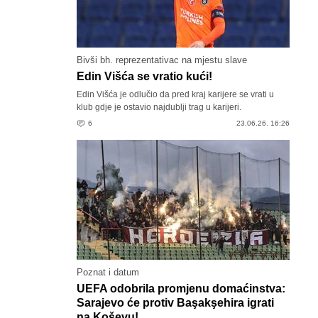
Bivši bh. reprezentativac na mjestu slave
Edin Višća se vratio kući!
Edin Višća je odlučio da pred kraj karijere se vrati u
klub gdje je ostavio najdublji trag u karijeri.
6
23.06.26. 16:26
Poznat i datum
UEFA odobrila promjenu domaćinstva:
Sarajevo će protiv Başakşehira igrati
na Koševu!