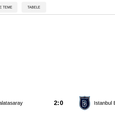
E TEME
TABELE
2
:
0
latasaray
Istanbul