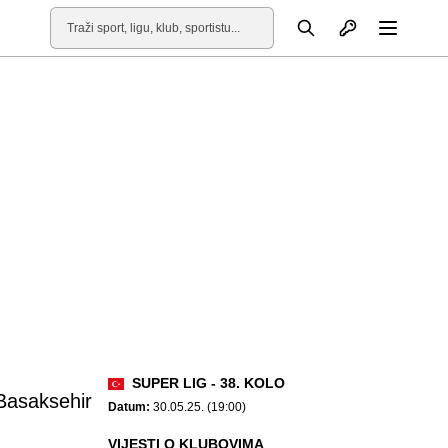
Otvori profil
Pretraga
Otvori
SUPER LIG - 38. KOLO
 Basaksehir
Datum:
30.05.25. (19:00)
VIJESTI O KLUBOVIMA