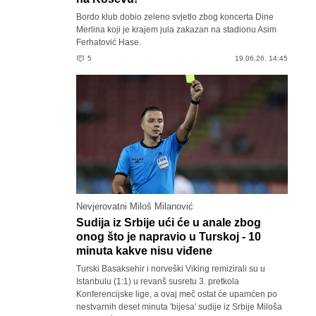
Bordo klub dobio zeleno svjetlo zbog koncerta Dine
Merlina koji je krajem jula zakazan na stadionu Asim
Ferhatović Hase.
5
19.06.26. 14:45
Nevjerovatni Miloš Milanović
Sudija iz Srbije ući će u anale zbog
onog što je napravio u Turskoj - 10
minuta kakve nisu viđene
Turski Basaksehir i norveški Viking remizirali su u
Istanbulu (1:1) u revanš susretu 3. pretkola
Konferencijske lige, a ovaj meč ostat će upamćen po
nestvarnih deset minuta 'bijesa' sudije iz Srbije Miloša