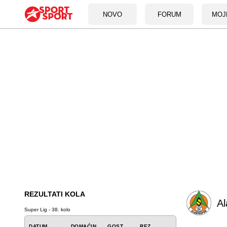
NOVO
FORUM
MOJ
REZULTATI KOLA
Al
Super Lig - 38. kolo
DATUM
DOMAĆIN
GOST
REZ