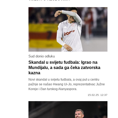
Sud donio odluku
Skandal u svijetu fudbala: Igrao na
Mundijalu, a sada ga čeka zatvorska
kazna
Novi skandal u svijetu fudbala, a ovaj put u centru
pažnje se našao Hwang Ui-Jo, reprezentativac Južne
Koreje i član turskog Alanyaspora.
15.02.25. 12:37