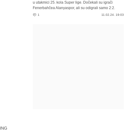
u utakmici 25. kola Super lige. Dočekali su igrači
Fenerbahčea Alanyaspor, ali su odigrali samo 2:2.
1
11.02.24. 19:03
ING