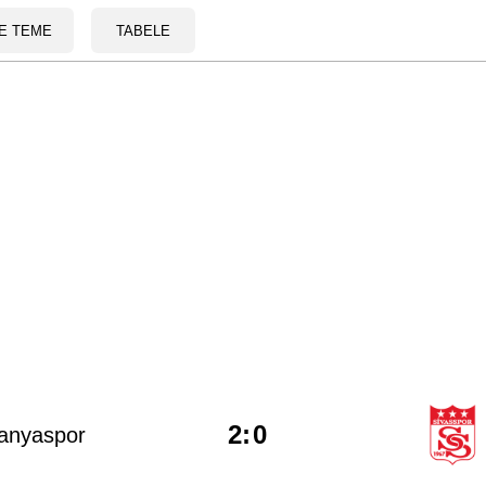
E TEME
TABELE
2
:
0
anyaspor