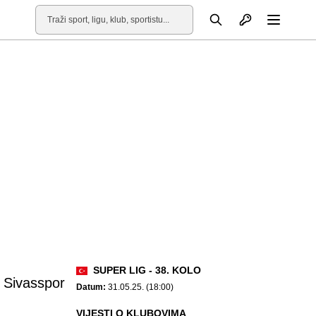
Otvori profil
Pretraga
Otvori
SUPER LIG - 38. KOLO
Sivasspor
Datum:
31.05.25. (18:00)
VIJESTI O KLUBOVIMA