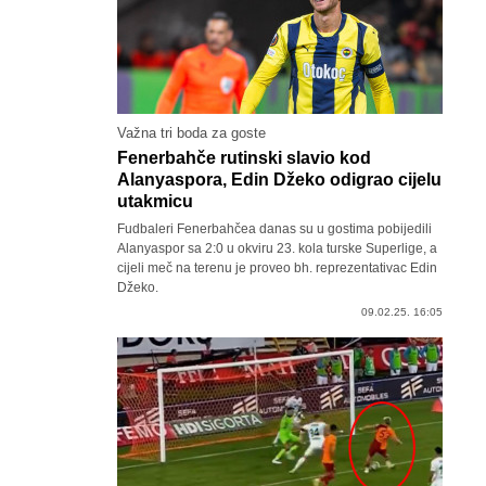
Važna tri boda za goste
Fenerbahče rutinski slavio kod
Alanyaspora, Edin Džeko odigrao cijelu
utakmicu
Fudbaleri Fenerbahčea danas su u gostima pobijedili
Alanyaspor sa 2:0 u okviru 23. kola turske Superlige, a
cijeli meč na terenu je proveo bh. reprezentativac Edin
Džeko.
09.02.25. 16:05