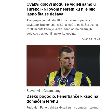
Ovakvi golovi mogu se vidjeti samo u
Turskoj - Ni ovom nesretniku nije bilo
jasno šta se dešava!
Alanyaspor je u duelu 28. kola turske Super lige
savladao Trabzonspor s 3:1, a meč je obilježila scena
iz 38. minute kada je viđen jedan od najbizarnijih
golova u posljednjih nekoliko godina.
04.03.24. 22:44
Slave svi u Galatasarayu
Džeko pogodio, Fenerbahče kiksao na
domaćem terenu
Fudbaleri Fenerbahčea kiksali su na domaćem terenu