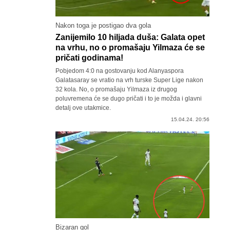
Nakon toga je postigao dva gola
Zanijemilo 10 hiljada duša: Galata opet
na vrhu, no o promašaju Yilmaza će se
pričati godinama!
Pobjedom 4:0 na gostovanju kod Alanyaspora
Galatasaray se vratio na vrh turske Super Lige nakon
32 kola. No, o promašaju Yilmaza iz drugog
poluvremena će se dugo pričati i to je možda i glavni
detalj ove utakmice.
15.04.24. 20:56
Bizaran gol