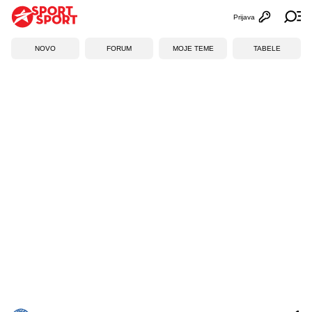
Prijava
Otvori profi
Ot
NOVO
FORUM
MOJE TEME
TABELE