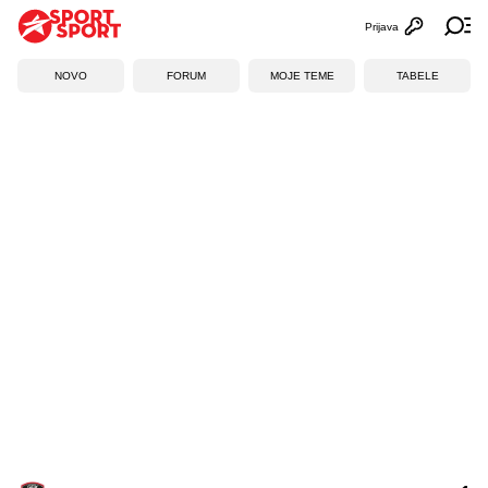
Prijava
Otvori profi
Ot
NOVO
FORUM
MOJE TEME
TABELE