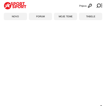
Prijava
Otvori profi
Ot
NOVO
FORUM
MOJE TEME
TABELE