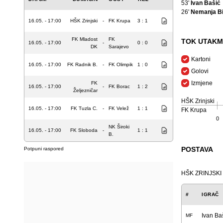
53'
Ivan Bašić
26'
Nemanja Bi
16.05. - 17:00
HŠK Zrinjski
-
FK Krupa
3 : 1
FK Mladost
FK
TOK UTAKM
16.05. - 17:00
-
0 : 0
DK
Sarajevo
Kartoni
16.05. - 17:00
FK Radnik B.
-
FK Olimpik
1 : 0
Golovi
Izmjene
FK
16.05. - 17:00
-
FK Borac
1 : 2
Željezničar
HŠK Zrinjski
16.05. - 17:00
FK Tuzla C.
-
FK Velež
1 : 1
FK Krupa
0
NK Široki
16.05. - 17:00
FK Sloboda
-
1 : 1
B.
POSTAVA
Potpuni raspored
HŠK ZRINJSKI
#
IGRAČ
Ivan Ba
MF