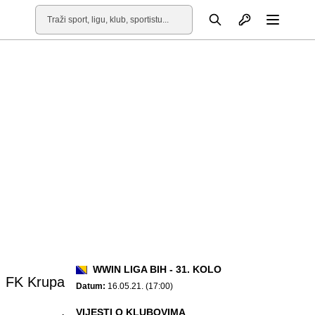
Otvori profil
Pretraga
Otvori
WWIN LIGA BIH - 31. KOLO
FK Krupa
Datum:
16.05.21. (17:00)
VIJESTI O KLUBOVIMA