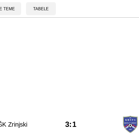
E TEME
TABELE
3
:
1
K Zrinjski