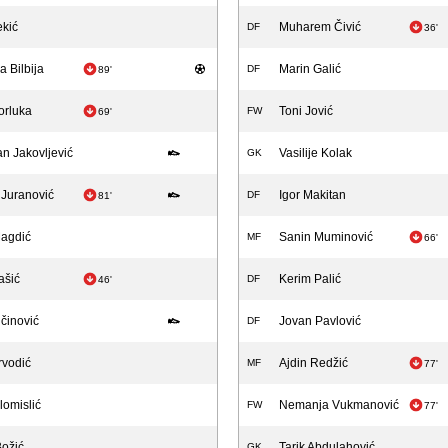
ekić
Muharem Čivić
DF
36'
 Bilbija
Marin Galić
DF
89'
orluka
Toni Jović
FW
69'
n Jakovljević
Vasilije Kolak
GK
Juranović
Igor Makitan
DF
81'
Magdić
Sanin Muminović
MF
66'
ašić
Kerim Palić
DF
46'
ičinović
Jovan Pavlović
DF
rvodić
Ajdin Redžić
MF
77'
lomislić
Nemanja Vukmanović
FW
77'
ožić
Tarik Abdulahović
GK