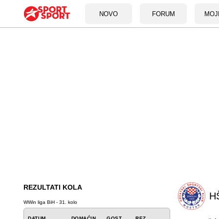
NOVO
FORUM
MOJ
REZULTATI KOLA
HŠ
WWin liga BiH - 31. kolo
DATUM
DOMAĆIN
GOST
REZ