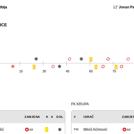
lbija
12'
Jovan Pa
ICE
15
30
45
60
75
FK KRUPA
ZAMJENA
K
A
GOL
#
IGRAČ
ZAMJE
šić
Miloš Aćimović
FW
69'
66'