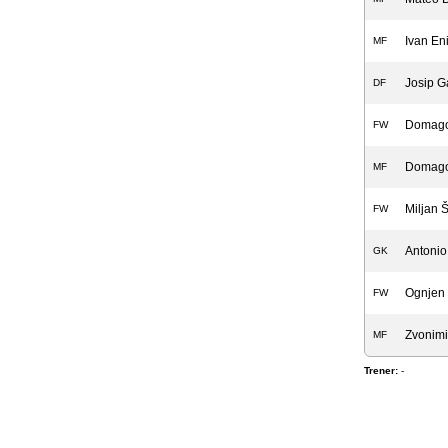
Ivan En
MF
Josip G
DF
Domago
FW
Domago
MF
Miljan 
FW
Antonio
GK
Ognjen 
FW
Zvonimi
MF
Trener:
-