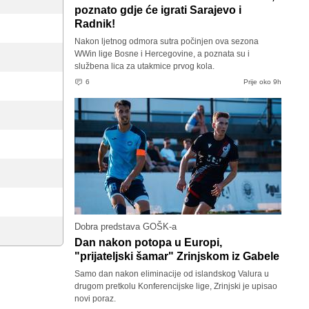
poznato gdje će igrati Sarajevo i
Radnik!
Nakon ljetnog odmora sutra počinjen ova sezona
WWin lige Bosne i Hercegovine, a poznata su i
službena lica za utakmice prvog kola.
6
Prije oko 9h
Dobra predstava GOŠK-a
Dan nakon potopa u Europi,
"prijateljski šamar" Zrinjskom iz Gabele
Samo dan nakon eliminacije od islandskog Valura u
drugom pretkolu Konferencijske lige, Zrinjski je upisao
novi poraz.