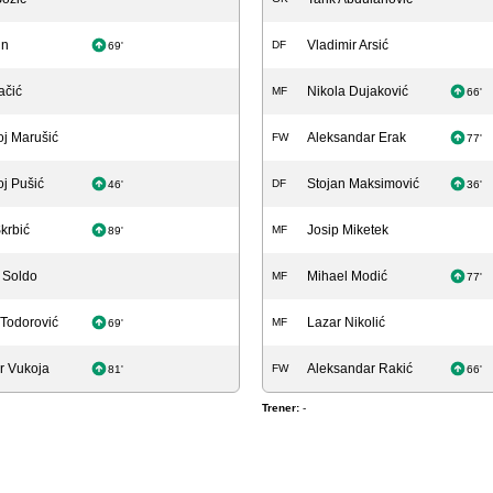
in
Vladimir Arsić
DF
69'
ačić
Nikola Dujaković
MF
66'
j Marušić
Aleksandar Erak
FW
77'
j Pušić
Stojan Maksimović
DF
46'
36'
Škrbić
Josip Miketek
MF
89'
 Soldo
Mihael Modić
MF
77'
Todorović
Lazar Nikolić
MF
69'
r Vukoja
Aleksandar Rakić
FW
81'
66'
Trener:
-