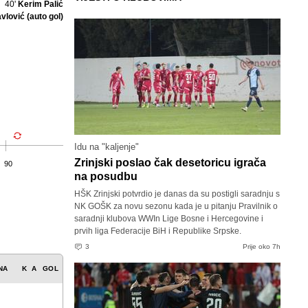
40'
Kerim Palić
vlović (auto gol)
Idu na "kaljenje"
Zrinjski poslao čak desetoricu igrača
90
na posudbu
HŠK Zrinjski potvrdio je danas da su postigli saradnju s
NK GOŠK za novu sezonu kada je u pitanju Pravilnik o
saradnji klubova WWIn Lige Bosne i Hercegovine i
prvih liga Federacije BiH i Republike Srpske.
3
Prije oko 7h
NA
K
A
GOL