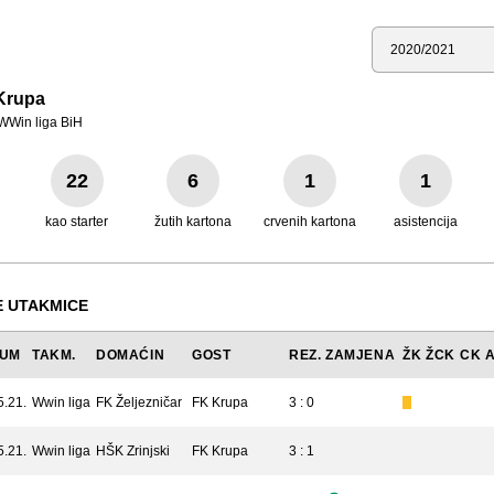
Sezona
Krupa
WWin liga BiH
22
6
1
1
kao starter
žutih kartona
crvenih kartona
asistencija
 UTAKMICE
TUM
TAKM.
DOMAĆIN
GOST
REZ.
ZAMJENA
ŽK
ŽCK
CK
5.21.
Wwin liga
FK Željezničar
FK Krupa
3 : 0
5.21.
Wwin liga
HŠK Zrinjski
FK Krupa
3 : 1