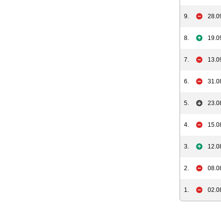
9.
28.0
8.
19.0
7.
13.0
6.
31.0
5.
23.0
4.
15.0
3.
12.0
2.
08.0
1.
02.0