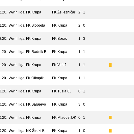
2.20.
Wwin liga
FK Krupa
FK Željezničar
2 : 1
2.20.
Wwin liga
FK Sloboda
FK Krupa
2 : 0
2.20.
Wwin liga
FK Krupa
FK Borac
1 : 3
1.20.
Wwin liga
FK Radnik B.
FK Krupa
1 : 1
1.20.
Wwin liga
FK Krupa
FK Velež
1 : 1
1.20.
Wwin liga
FK Olimpik
FK Krupa
1 : 1
0.20.
Wwin liga
FK Krupa
FK Tuzla C.
0 : 1
0.20.
Wwin liga
FK Sarajevo
FK Krupa
3 : 0
0.20.
Wwin liga
FK Krupa
FK Mladost DK
0 : 1
0.20.
Wwin liga
NK Široki B.
FK Krupa
1 : 0