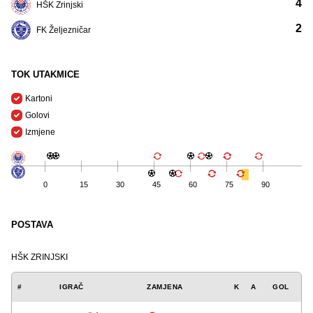
4
HŠK Zrinjski
2
FK Željezničar
TOK UTAKMICE
Kartoni
Golovi
Izmjene
0
15
30
45
60
75
90
POSTAVA
HŠK ZRINJSKI
#
IGRAČ
ZAMJENA
K
A
GOL