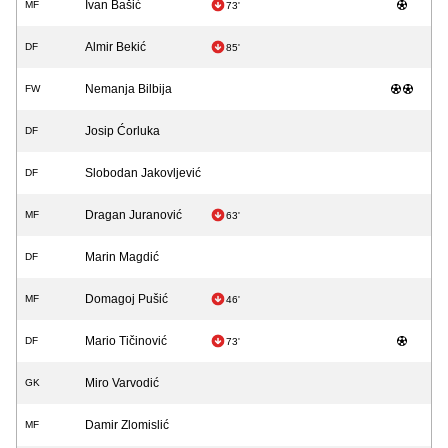
Ivan Bašić
MF
73'
Almir Bekić
DF
85'
Nemanja Bilbija
FW
Josip Ćorluka
DF
Slobodan Jakovljević
DF
Dragan Juranović
MF
63'
Marin Magdić
DF
Domagoj Pušić
MF
46'
Mario Tičinović
DF
73'
Miro Varvodić
GK
Damir Zlomislić
MF