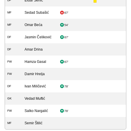
Eldar Šehić
DF
Sedad Subašić
MF
67'
Omar Beća
MF
54'
Jasmin Čeliković
DF
67'
Amar Drina
DF
Hamza Gasal
FW
67'
Damir Hrelja
FW
Ivan Miličević
DF
78'
Vedad Muftić
GK
Salko Nargalić
FW
78'
Semir Štilić
MF