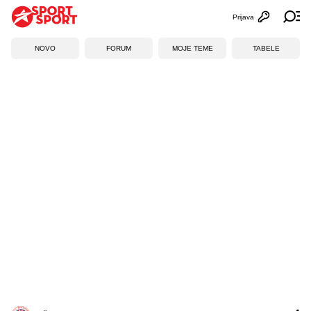
Prijava
Otvori profi
Ot
NOVO
FORUM
MOJE TEME
TABELE