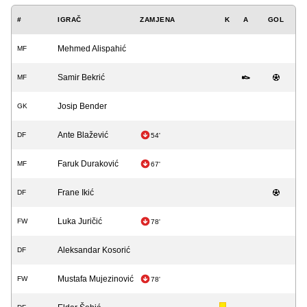
#
IGRAČ
ZAMJENA
K
A
GOL
Mehmed Alispahić
MF
Samir Bekrić
MF
Josip Bender
GK
Ante Blažević
DF
54'
Faruk Duraković
MF
67'
Frane Ikić
DF
Luka Juričić
FW
78'
Aleksandar Kosorić
DF
Mustafa Mujezinović
FW
78'