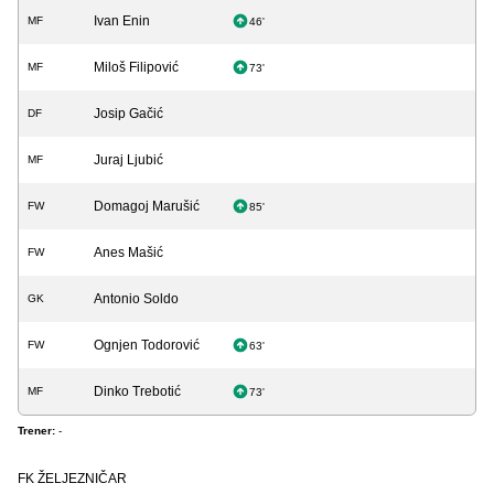
Ivan Enin
MF
46'
Miloš Filipović
MF
73'
Josip Gačić
DF
Juraj Ljubić
MF
Domagoj Marušić
FW
85'
Anes Mašić
FW
Antonio Soldo
GK
Ognjen Todorović
FW
63'
Dinko Trebotić
MF
73'
Trener:
-
FK ŽELJEZNIČAR