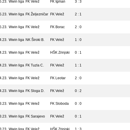
5.23.
Wwin liga
FK Velež
FK Igman
3 : 3
5.23.
Wwin liga
FK Željezničar
FK Velež
2 : 1
5.23.
Wwin liga
FK Velež
FK Borac
2 : 0
4.23.
Wwin liga
NK Široki B.
FK Velež
1 : 0
4.23.
Wwin liga
FK Velež
HŠK Zrinjski
0 : 1
4.23.
Wwin liga
FK Tuzla C.
FK Velež
1 : 1
4.23.
Wwin liga
FK Velež
FK Leotar
2 : 0
4.23.
Wwin liga
FK Sloga D.
FK Velež
0 : 2
3.23.
Wwin liga
FK Velež
FK Sloboda
0 : 0
3.23.
Wwin liga
FK Sarajevo
FK Velež
0 : 1
3.23.
Wwin liga
FK Velež
HŠK Zrinjski
1 : 3