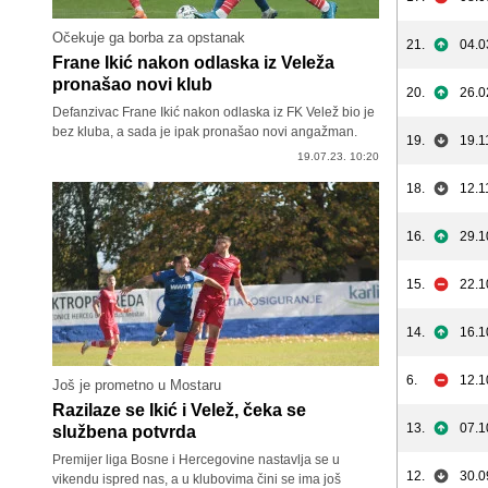
Očekuje ga borba za opstanak
21.
04.0
Frane Ikić nakon odlaska iz Veleža
pronašao novi klub
20.
26.0
Defanzivac Frane Ikić nakon odlaska iz FK Velež bio je
bez kluba, a sada je ipak pronašao novi angažman.
19.
19.1
19.07.23. 10:20
18.
12.1
16.
29.1
15.
22.1
14.
16.1
6.
12.1
Još je prometno u Mostaru
Razilaze se Ikić i Velež, čeka se
13.
07.1
službena potvrda
Premijer liga Bosne i Hercegovine nastavlja se u
12.
30.0
vikendu ispred nas, a u klubovima čini se ima još