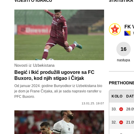
VIJESTI O IGRAČU
STATISTIKA
FK 
16
nastupa
Novosti iz Uzbekistana
Begić i Ikić produžili ugovore sa FC
Buxoro, kod njih stigao i Čirjak
PRETHODNE
Od januar 2024. godine Bunyodkor iz Uzbekistana bio
je dom je Frane Čirjaka, ali je sada napravio ransfer u
KOLO
DA
PFC Buxoro.
13.01.25. 19:07
33.
28.0
32.
21.0