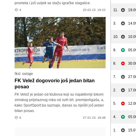
prometa i još uvijek se slažu igračke slagalice.
11.
19.0
4
20.02.23. 18:22
3.
14.0
10.
10.0
9.
05.0
8.
30.0
Ikić ostaje
7.
27.0
FK Velež dogovorio još jedan bitan
posao
2.
17.0
FK Velež je jedan od klubova koji su najaktivniji tokom
zimskog prijelaznog roka od svih bh. premijerligaša, a,
5.
12.0
kako SportSport.ba saznaje, danas su riješili još jedan
bitan posao.
4.
05.0
6
27.01.23. 18:48
1.
15.0