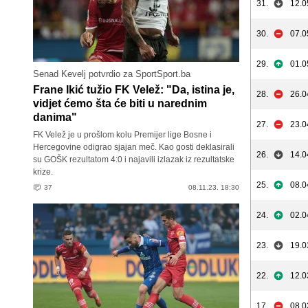
31.
12.0
30.
07.0
29.
01.0
Senad Kevelj potvrdio za SportSport.ba
Frane Ikić tužio FK Velež: "Da, istina je,
28.
26.0
vidjet ćemo šta će biti u narednim
danima"
27.
23.0
FK Velež je u prošlom kolu Premijer lige Bosne i
Hercegovine odigrao sjajan meč. Kao gosti deklasirali
26.
14.0
su GOŠK rezultatom 4:0 i najavili izlazak iz rezultatske
krize.
25.
08.0
37
08.11.23. 18:30
24.
02.0
23.
19.0
22.
12.0
17.
08.0