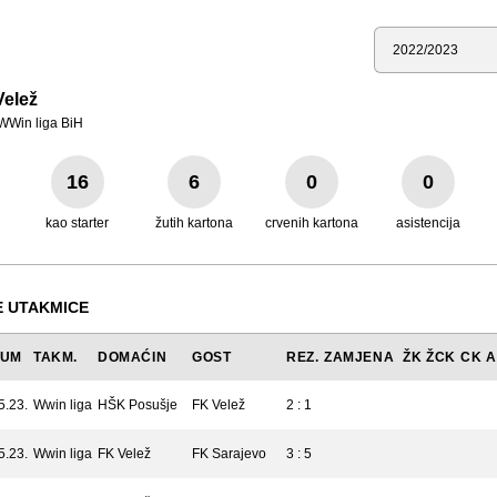
Sezona
Velež
WWin liga BiH
16
6
0
0
kao starter
žutih kartona
crvenih kartona
asistencija
 UTAKMICE
TUM
TAKM.
DOMAĆIN
GOST
REZ.
ZAMJENA
ŽK
ŽCK
CK
A
5.23.
Wwin liga
HŠK Posušje
FK Velež
2 : 1
5.23.
Wwin liga
FK Velež
FK Sarajevo
3 : 5