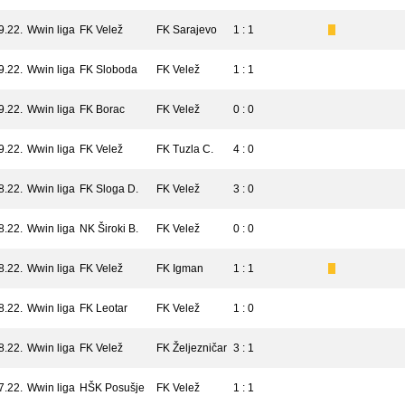
9.22.
Wwin liga
FK Velež
FK Sarajevo
1 : 1
9.22.
Wwin liga
FK Sloboda
FK Velež
1 : 1
9.22.
Wwin liga
FK Borac
FK Velež
0 : 0
9.22.
Wwin liga
FK Velež
FK Tuzla C.
4 : 0
8.22.
Wwin liga
FK Sloga D.
FK Velež
3 : 0
8.22.
Wwin liga
NK Široki B.
FK Velež
0 : 0
8.22.
Wwin liga
FK Velež
FK Igman
1 : 1
8.22.
Wwin liga
FK Leotar
FK Velež
1 : 0
8.22.
Wwin liga
FK Velež
FK Željezničar
3 : 1
7.22.
Wwin liga
HŠK Posušje
FK Velež
1 : 1