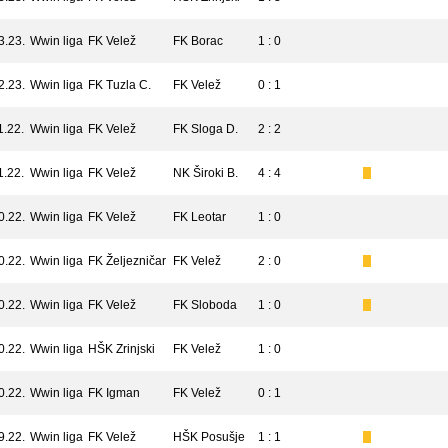
3.23.
Wwin liga
FK Velež
FK Borac
1 : 0
2.23.
Wwin liga
FK Tuzla C.
FK Velež
0 : 1
1.22.
Wwin liga
FK Velež
FK Sloga D.
2 : 2
1.22.
Wwin liga
FK Velež
NK Široki B.
4 : 4
0.22.
Wwin liga
FK Velež
FK Leotar
1 : 0
0.22.
Wwin liga
FK Željezničar
FK Velež
2 : 0
0.22.
Wwin liga
FK Velež
FK Sloboda
1 : 0
0.22.
Wwin liga
HŠK Zrinjski
FK Velež
1 : 0
0.22.
Wwin liga
FK Igman
FK Velež
0 : 1
9.22.
Wwin liga
FK Velež
HŠK Posušje
1 : 1