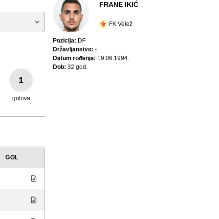
FRANE IKIĆ
FK Velež
Pozicija:
DF
Državljanstvo:
-
Datum rođenja:
19.06.1994.
Dob:
32 god.
1
golova
GOL