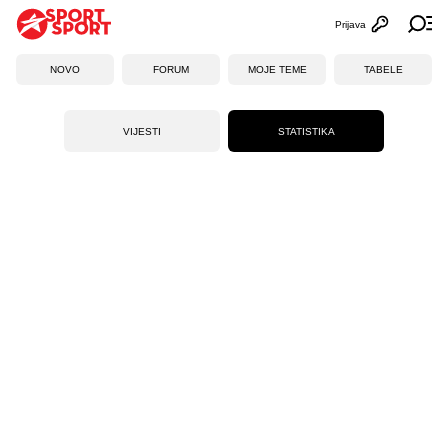
Prijava
Otvori profi
Ot
NOVO
FORUM
MOJE TEME
TABELE
VIJESTI
STATISTIKA