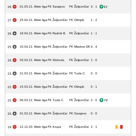
01.05.21.
Wwin liga
FK Sarajevo
FK Željezničar
3 : 1
28.
61'
25.04.21.
Wwin liga
FK Željezničar
FK Olimpik
1 : 2
27.
18.04.21.
Wwin liga
FK Radnik B.
FK Željezničar
1 : 1
26.
10.04.21.
Wwin liga
FK Željezničar
FK Mladost DK
4 : 4
25.
03.04.21.
Wwin liga
FK Sloboda
FK Željezničar
1 : 0
24.
21.03.21.
Wwin liga
FK Željezničar
FK Tuzla C.
0 : 0
23.
15.03.21.
Wwin liga
FK Željezničar
FK Olimpik
0 : 1
22.
06.03.21.
Wwin liga
FK Tuzla C.
FK Željezničar
2 : 0
21.
79'
01.03.21.
Wwin liga
FK Željezničar
FK Sarajevo
0 : 0
20.
12.12.20.
Wwin liga
FK Krupa
FK Željezničar
2 : 1
19.