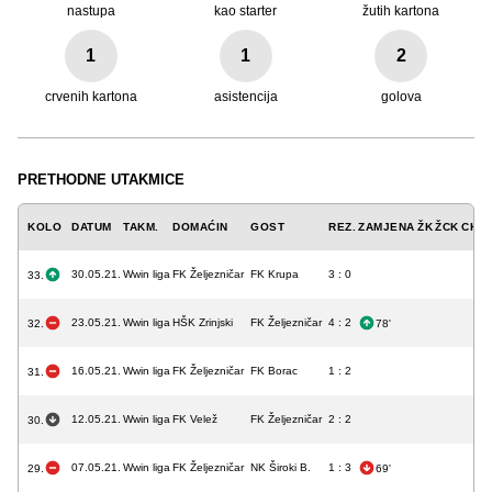
nastupa
kao starter
žutih kartona
1
1
2
crvenih kartona
asistencija
golova
PRETHODNE UTAKMICE
KOLO
DATUM
TAKM.
DOMAĆIN
GOST
REZ.
ZAMJENA
ŽK
ŽCK
CK
A
30.05.21.
Wwin liga
FK Željezničar
FK Krupa
3 : 0
33.
23.05.21.
Wwin liga
HŠK Zrinjski
FK Željezničar
4 : 2
32.
78'
16.05.21.
Wwin liga
FK Željezničar
FK Borac
1 : 2
31.
12.05.21.
Wwin liga
FK Velež
FK Željezničar
2 : 2
30.
07.05.21.
Wwin liga
FK Željezničar
NK Široki B.
1 : 3
29.
69'