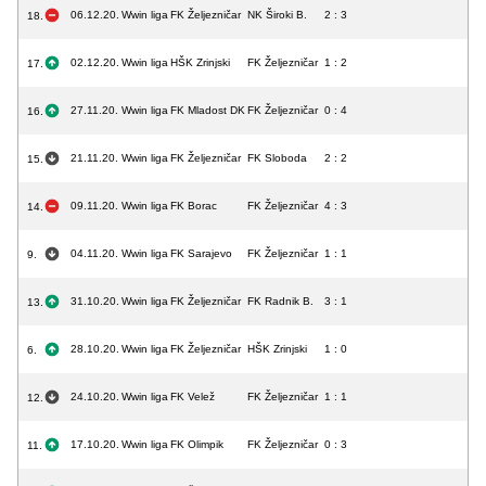
06.12.20.
Wwin liga
FK Željezničar
NK Široki B.
2 : 3
18.
02.12.20.
Wwin liga
HŠK Zrinjski
FK Željezničar
1 : 2
17.
27.11.20.
Wwin liga
FK Mladost DK
FK Željezničar
0 : 4
16.
21.11.20.
Wwin liga
FK Željezničar
FK Sloboda
2 : 2
15.
09.11.20.
Wwin liga
FK Borac
FK Željezničar
4 : 3
14.
04.11.20.
Wwin liga
FK Sarajevo
FK Željezničar
1 : 1
9.
31.10.20.
Wwin liga
FK Željezničar
FK Radnik B.
3 : 1
13.
28.10.20.
Wwin liga
FK Željezničar
HŠK Zrinjski
1 : 0
6.
24.10.20.
Wwin liga
FK Velež
FK Željezničar
1 : 1
12.
17.10.20.
Wwin liga
FK Olimpik
FK Željezničar
0 : 3
11.