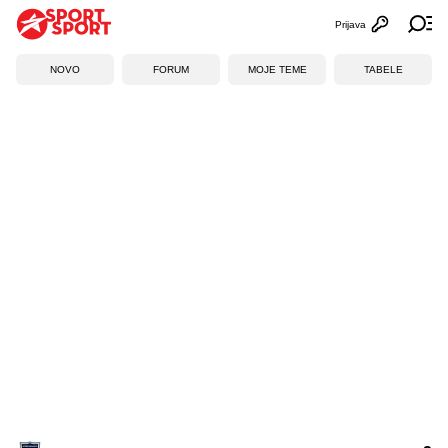
Prijava
Otvori profi
Ot
NOVO
FORUM
MOJE TEME
TABELE