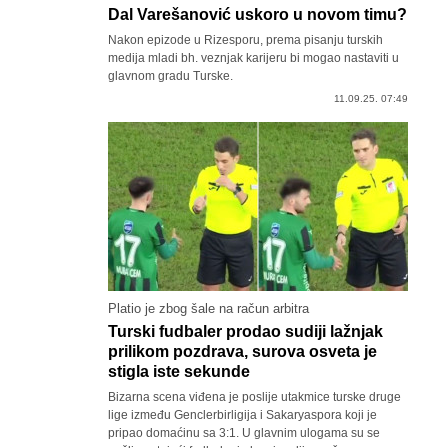
Dal Varešanović uskoro u novom timu?
Nakon epizode u Rizesporu, prema pisanju turskih
medija mladi bh. veznjak karijeru bi mogao nastaviti u
glavnom gradu Turske.
11.09.25. 07:49
Platio je zbog šale na račun arbitra
Turski fudbaler prodao sudiji lažnjak
prilikom pozdrava, surova osveta je
stigla iste sekunde
Bizarna scena viđena je poslije utakmice turske druge
lige između Genclerbirligija i Sakaryaspora koji je
pripao domaćinu sa 3:1. U glavnim ulogama su se