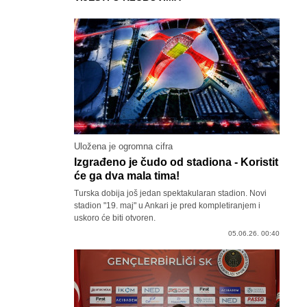
Uložena je ogromna cifra
Izgrađeno je čudo od stadiona - Koristit
će ga dva mala tima!
Turska dobija još jedan spektakularan stadion. Novi
stadion "19. maj" u Ankari je pred kompletiranjem i
uskoro će biti otvoren.
05.06.26. 00:40