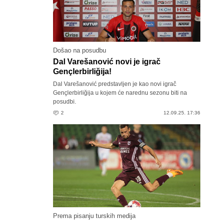
Došao na posudbu
Dal Varešanović novi je igrač
Gençlerbirliğija!
Dal Varešanović predstavljen je kao novi igrač
Gençlerbirliğija u kojem će narednu sezonu biti na
posudbi.
2
12.09.25. 17:36
Prema pisanju turskih medija