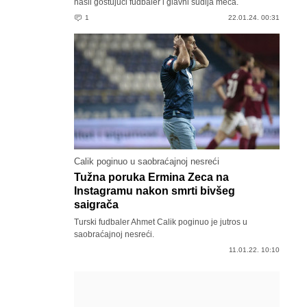
našli gostujući fudbaler i glavni sudija meča.
1
22.01.24. 00:31
Calik poginuo u saobraćajnoj nesreći
Tužna poruka Ermina Zeca na
Instagramu nakon smrti bivšeg
saigrača
Turski fudbaler Ahmet Calik poginuo je jutros u
saobraćajnoj nesreći.
11.01.22. 10:10