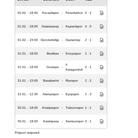
02.02. - 18:00
Kocaelispor
-
Fenerbahce
0 : 2
01.02. - 18:00
Galatasaray
-
Kayserispor
4 : 0
01.02. - 15:00
Genclerbirligi
-
Gaziantep
2 : 1
31.01. - 18:00
Besiktas
-
Konyaspor
2 : 1
F.
31.01. - 18:00
Goztepe
-
2 : 1
Karagumruk
31.01. - 15:00
Basaksehir
-
Rizespor
2 : 2
31.01. - 12:30
Alanyaspor
-
Eyupspor
1 : 3
30.01. - 18:00
Antalyaspor
-
Trabzonspor
1 : 1
30.01. - 18:00
Kasimpasa
-
Samsunspor
0 : 1
Potpuni raspored