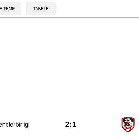
E TEME
TABELE
2
:
1
nclerbirligi