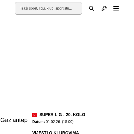
Otvori profil
Pretraga
Otvori
SUPER LIG - 20. KOLO
Gaziantep
Datum:
01.02.26. (15:00)
VIJESTI O KLUBOVIMA