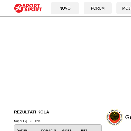
NOVO
FORUM
MOJ
REZULTATI KOLA
Ge
Super Lig - 20. kolo
DATUM
DOMAĆIN
GOST
REZ