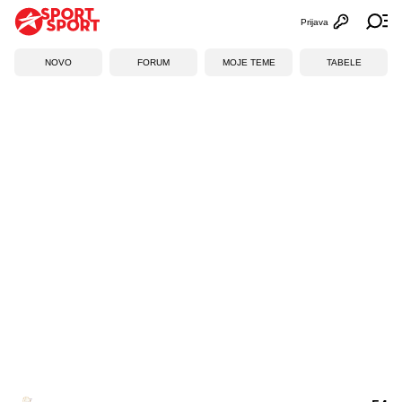
Prijava
Otvori profi
Ot
NOVO
FORUM
MOJE TEME
TABELE