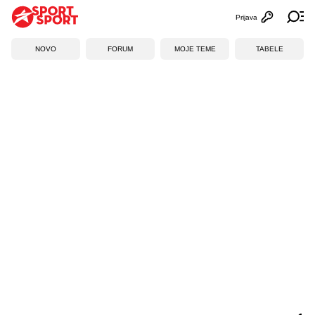
Prijava
Otvori profi
Ot
NOVO
FORUM
MOJE TEME
TABELE