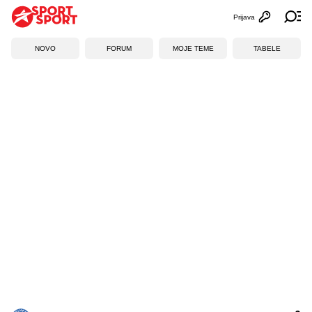
Prijava
Otvori profi
Ot
NOVO
FORUM
MOJE TEME
TABELE