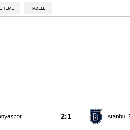
E TEME
TABELE
2
:
1
onyaspor
Istanbul