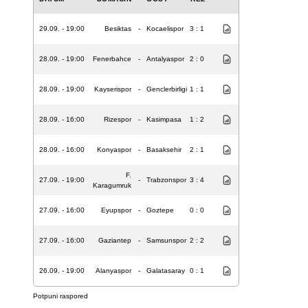
29.09. - 19:00
Besiktas
-
Kocaelispor
3 : 1
28.09. - 19:00
Fenerbahce
-
Antalyaspor
2 : 0
28.09. - 19:00
Kayserispor
-
Genclerbirligi
1 : 1
28.09. - 16:00
Rizespor
-
Kasimpasa
1 : 2
28.09. - 16:00
Konyaspor
-
Basaksehir
2 : 1
F.
27.09. - 19:00
-
Trabzonspor
3 : 4
Karagumruk
27.09. - 16:00
Eyupspor
-
Goztepe
0 : 0
27.09. - 16:00
Gaziantep
-
Samsunspor
2 : 2
26.09. - 19:00
Alanyaspor
-
Galatasaray
0 : 1
Potpuni raspored