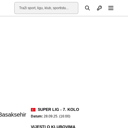
Otvori profil
Pretraga
Otvori
SUPER LIG - 7. KOLO
 Basaksehir
Datum:
28.09.25. (16:00)
VIJESTI O KLUBOVIMA