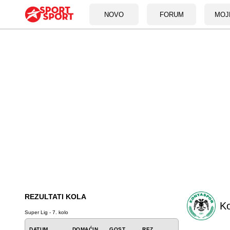
NOVO
FORUM
MOJ
REZULTATI KOLA
K
Super Lig - 7. kolo
DATUM
DOMAĆIN
GOST
REZ