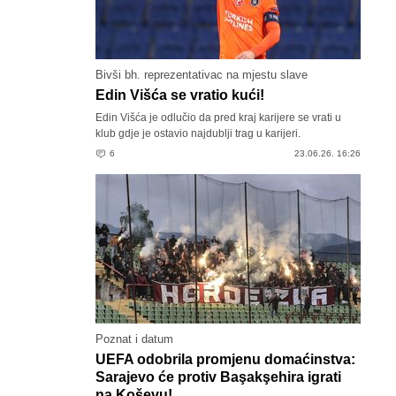
Bivši bh. reprezentativac na mjestu slave
Edin Višća se vratio kući!
Edin Višća je odlučio da pred kraj karijere se vrati u
klub gdje je ostavio najdublji trag u karijeri.
6
23.06.26. 16:26
Poznat i datum
UEFA odobrila promjenu domaćinstva:
Sarajevo će protiv Başakşehira igrati
na Koševu!