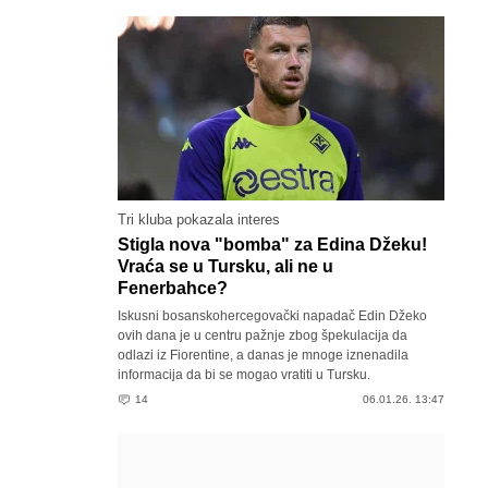
Tri kluba pokazala interes
Stigla nova "bomba" za Edina Džeku!
Vraća se u Tursku, ali ne u
Fenerbahce?
Iskusni bosanskohercegovački napadač Edin Džeko
ovih dana je u centru pažnje zbog špekulacija da
odlazi iz Fiorentine, a danas je mnoge iznenadila
informacija da bi se mogao vratiti u Tursku.
14
06.01.26. 13:47