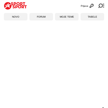
Prijava
Otvori profi
Ot
NOVO
FORUM
MOJE TEME
TABELE