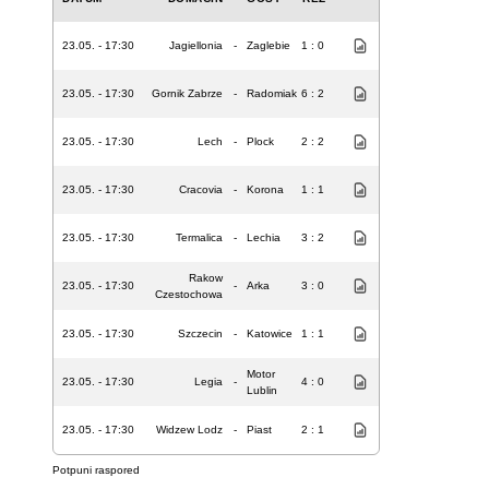
23.05. - 17:30
Jagiellonia
-
Zaglebie
1 : 0
23.05. - 17:30
Gornik Zabrze
-
Radomiak
6 : 2
23.05. - 17:30
Lech
-
Plock
2 : 2
23.05. - 17:30
Cracovia
-
Korona
1 : 1
23.05. - 17:30
Termalica
-
Lechia
3 : 2
Rakow
23.05. - 17:30
-
Arka
3 : 0
Czestochowa
23.05. - 17:30
Szczecin
-
Katowice
1 : 1
Motor
23.05. - 17:30
Legia
-
4 : 0
Lublin
23.05. - 17:30
Widzew Lodz
-
Piast
2 : 1
Potpuni raspored