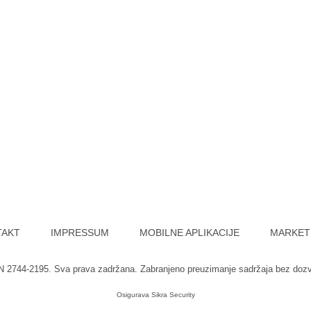
TAKT
IMPRESSUM
MOBILNE APLIKACIJE
MARKET
SN 2744-2195. Sva prava zadržana. Zabranjeno preuzimanje sadržaja bez doz
Osigurava
Sikra Security