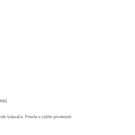
ING
vole izdavača.
Pravila o zaštiti privatnosti.