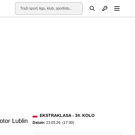
Otvori profil
Pretraga
Otvori
EKSTRAKLASA - 34. KOLO
otor Lublin
Datum:
23.05.26. (17:30)