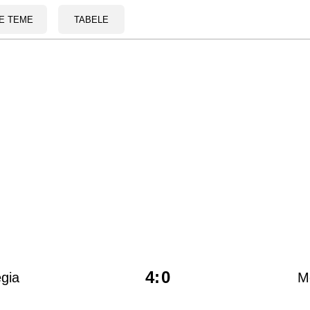
E TEME
TABELE
4
:
0
gia
M