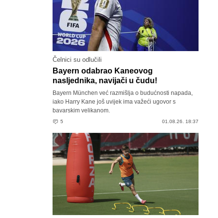
Čelnici su odlučili
Bayern odabrao Kaneovog
nasljednika, navijači u čudu!
Bayern München već razmišlja o budućnosti napada,
iako Harry Kane još uvijek ima važeći ugovor s
bavarskim velikanom.
5
01.08.26. 18:37