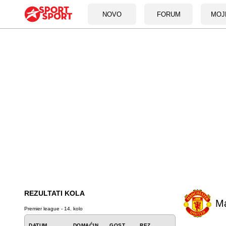
NOVO
FORUM
MOJ
REZULTATI KOLA
Ma
Premier league - 14. kolo
DATUM
DOMAĆIN
GOST
REZ