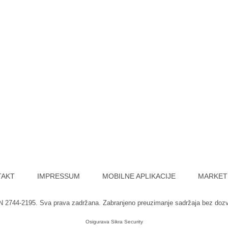
TAKT
IMPRESSUM
MOBILNE APLIKACIJE
MARKET
SN 2744-2195. Sva prava zadržana. Zabranjeno preuzimanje sadržaja bez doz
Osigurava
Sikra Security