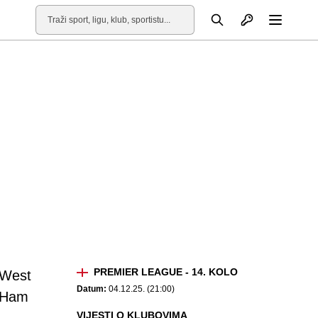
Otvori profil
Pretraga
Otvori
PREMIER LEAGUE - 14. KOLO
West
Datum:
04.12.25. (21:00)
Ham
VIJESTI O KLUBOVIMA