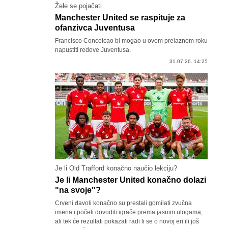
Žele se pojačati
Manchester United se raspituje za
ofanzivca Juventusa
Francisco Conceicao bi mogao u ovom prelaznom roku
napustiti redove Juventusa.
31.07.26. 14:25
Je li Old Trafford konačno naučio lekciju?
Je li Manchester United konačno dolazi
"na svoje"?
Crveni đavoli konačno su prestali gomilati zvučna
imena i počeli dovoditi igrače prema jasnim ulogama,
ali tek će rezultati pokazati radi li se o novoj eri ili još