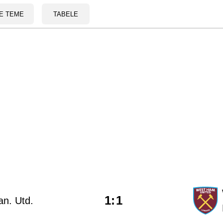
E TEME
TABELE
1
:
1
n. Utd.