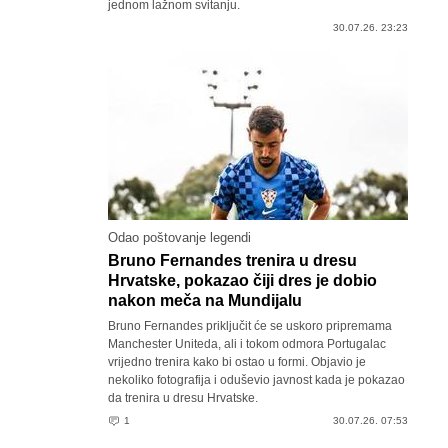
jednom lažnom svitanju.
30.07.26. 23:23
Odao poštovanje legendi
Bruno Fernandes trenira u dresu
Hrvatske, pokazao čiji dres je dobio
nakon meča na Mundijalu
Bruno Fernandes priključit će se uskoro pripremama
Manchester Uniteda, ali i tokom odmora Portugalac
vrijedno trenira kako bi ostao u formi. Objavio je
nekoliko fotografija i oduševio javnost kada je pokazao
da trenira u dresu Hrvatske.
1
30.07.26. 07:53