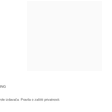
ING
vole izdavača.
Pravila o zaštiti privatnosti.