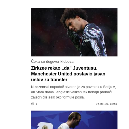
Čeka se dogovor klubova
Zirkzee rekao „da“ Juventusu,
Manchester United postavio jasan
uslov za transfer
Nizozemski napadač otvoren je za povratak u Seriju A,
ali Stara dama i engleski velikan tek trebaju pronaći
zajednički jezik oko formule posla.
1
05.08.26. 18:51