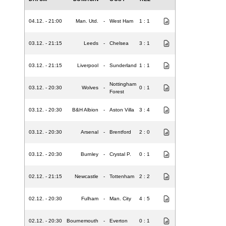
04.12. - 21:00
Man. Utd.
-
West Ham
1 : 1
03.12. - 21:15
Leeds
-
Chelsea
3 : 1
03.12. - 21:15
Liverpool
-
Sunderland
1 : 1
Nottingham
03.12. - 20:30
Wolves
-
0 : 1
Forest
03.12. - 20:30
B&H Albion
-
Aston Villa
3 : 4
03.12. - 20:30
Arsenal
-
Brentford
2 : 0
03.12. - 20:30
Burnley
-
Crystal P.
0 : 1
02.12. - 21:15
Newcastle
-
Tottenham
2 : 2
02.12. - 20:30
Fulham
-
Man. City
4 : 5
02.12. - 20:30
Bournemouth
-
Everton
0 : 1