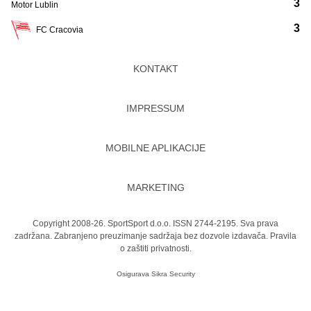
3
Motor Lublin
3
FC Cracovia
KONTAKT
IMPRESSUM
MOBILNE APLIKACIJE
MARKETING
Copyright 2008-26. SportSport d.o.o. ISSN 2744-2195. Sva prava
zadržana. Zabranjeno preuzimanje sadržaja bez dozvole izdavača.
Pravila
o zaštiti privatnosti.
Osigurava
Sikra Security