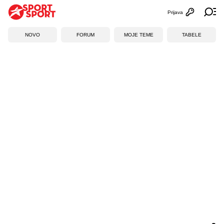
Prijava
Otvori profi
Ot
NOVO
FORUM
MOJE TEME
TABELE