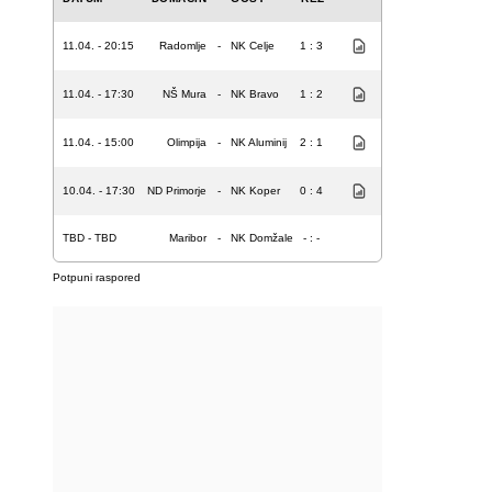
11.04. - 20:15
Radomlje
-
NK Celje
1 : 3
11.04. - 17:30
NŠ Mura
-
NK Bravo
1 : 2
11.04. - 15:00
Olimpija
-
NK Aluminij
2 : 1
10.04. - 17:30
ND Primorje
-
NK Koper
0 : 4
TBD - TBD
Maribor
-
NK Domžale
- : -
Potpuni raspored