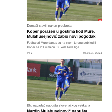
Domaći slavili nakon preokreta
Koper poražen u gostima kod Mure,
Mulahusejnović zabio novi pogodak
Fudbaleri Mure danas su na svom terenu pobijedili
Koper sa 2:1 u meču 32. kola Prve lige.
2
05.05.21. 20:24
Bh. napadač napušta slovenačkog velikana
Nardin Mulahusejnović napušta