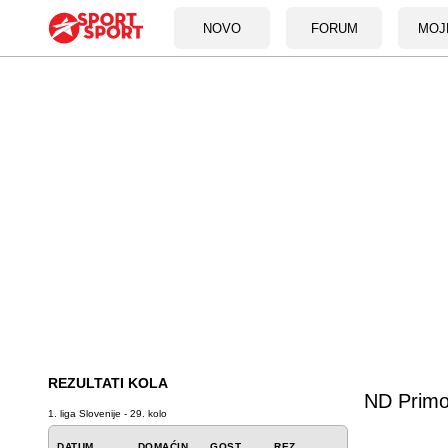
NOVO
FORUM
MOJ
REZULTATI KOLA
ND Primo
1. liga Slovenije - 29. kolo
DATUM
DOMAĆIN
GOST
REZ