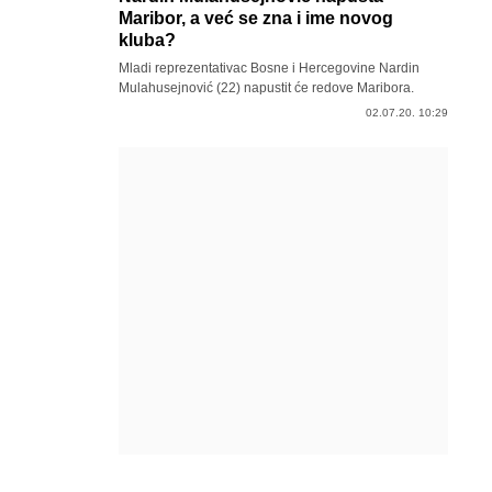
Maribor, a već se zna i ime novog
kluba?
Mladi reprezentativac Bosne i Hercegovine Nardin
Mulahusejnović (22) napustit će redove Maribora.
02.07.20. 10:29