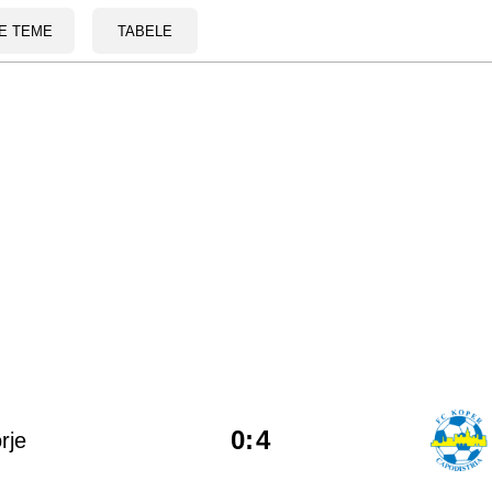
E TEME
TABELE
0
:
4
rje