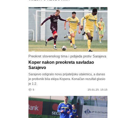
Preokret slovenskog tima i pobjeda protiv Sarajeva
Koper nakon preokreta savladao
Sarajevo
Sarajevo odigralo novu prijateljsku utakmicu, a danas
je protivnik bila ekipa Kopera. Konačan rezultat glasio
je 1:2.
5
25.01.25. 15:15