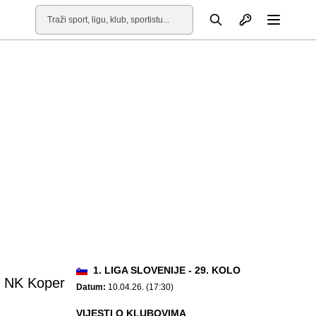
Otvori profil
Pretraga
Otvori
1. LIGA SLOVENIJE - 29. KOLO
NK Koper
Datum:
10.04.26. (17:30)
VIJESTI O KLUBOVIMA