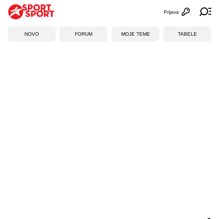
Prijava
Otvori profi
Ot
NOVO
FORUM
MOJE TEME
TABELE