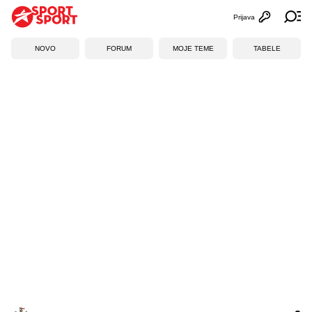
Prijava
Otvori profi
Ot
NOVO
FORUM
MOJE TEME
TABELE