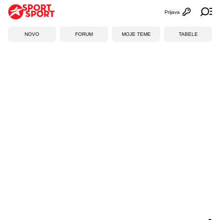
Prijava
Otvori profi
Ot
NOVO
FORUM
MOJE TEME
TABELE