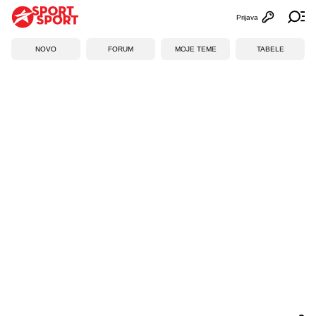
Prijava
Otvori profi
Ot
NOVO
FORUM
MOJE TEME
TABELE