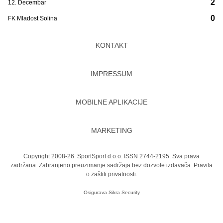
2
12. Decembar
0
FK Mladost Solina
KONTAKT
IMPRESSUM
MOBILNE APLIKACIJE
MARKETING
Copyright 2008-26. SportSport d.o.o. ISSN 2744-2195. Sva prava
zadržana. Zabranjeno preuzimanje sadržaja bez dozvole izdavača.
Pravila
o zaštiti privatnosti.
Osigurava
Sikra Security