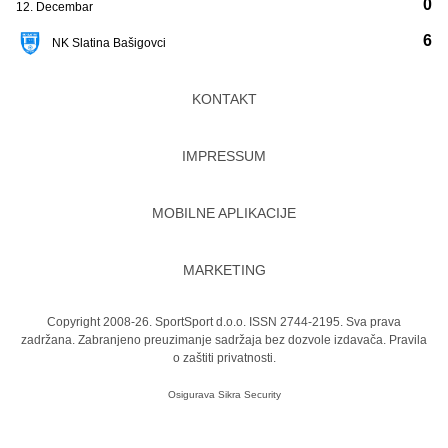
0
12. Decembar
6
NK Slatina Bašigovci
KONTAKT
IMPRESSUM
MOBILNE APLIKACIJE
MARKETING
Copyright 2008-26. SportSport d.o.o. ISSN 2744-2195. Sva prava
zadržana. Zabranjeno preuzimanje sadržaja bez dozvole izdavača.
Pravila
o zaštiti privatnosti.
Osigurava
Sikra Security