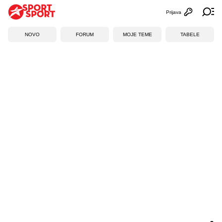
Prijava
Otvori profi
Ot
NOVO
FORUM
MOJE TEME
TABELE